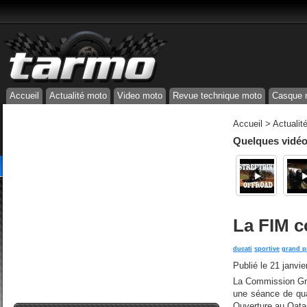
Accueil
Actualité moto
Video moto
Revue technique moto
Casque 
Accueil
>
Actualit
Quelques vidéos
La FIM c
ducati
sportive
grand p
Publié le
21 janvie
La Commission Gran
une séance de qu
Ouverture au Qata