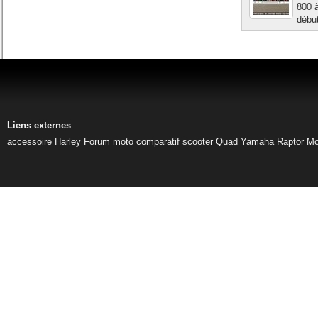
800 
début
Liens externes
accessoire Harley
Forum moto
comparatif scooter
Quad Yamaha Raptor
Mo