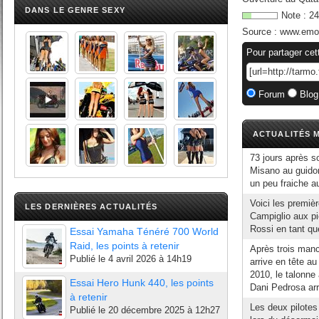
DANS LE GENRE SEXY
Note :
24
Source :
www.emo
Pour partager cet
Forum
Blog
ACTUALITÉS M
73 jours après so
Misano au guidon
un peu fraiche a
Voici les premi
LES DERNIÈRES ACTUALITÉS
Campiglio aux pie
Rossi en tant qu
Essai Yamaha Ténéré 700 World
Raid, les points à retenir
Après trois man
Publié le
4 avril 2026 à 14h19
arrive en tête 
2010, le talonne
Essai Hero Hunk 440, les points
Dani Pedrosa arr
à retenir
Les deux pilotes
Publié le
20 décembre 2025 à 12h27