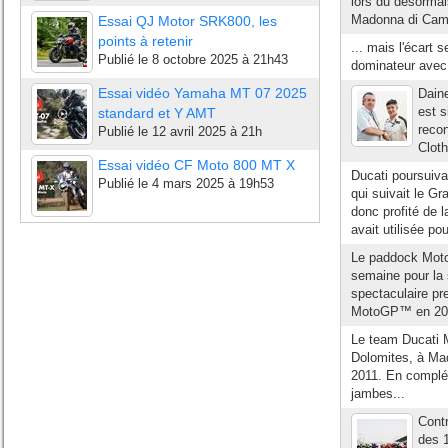
lors du désormai
Madonna di Campi
Essai QJ Motor SRK800, les
points à retenir
... mais l'écart 
Publié le
8 octobre 2025 à 21h43
dominateur avec 
Essai vidéo Yamaha MT 07 2025
Daine
est s
standard et Y AMT
reco
Publié le
12 avril 2025 à 21h
Cloth
Essai vidéo CF Moto 800 MT X
Ducati poursuiva
Publié le
4 mars 2025 à 19h53
qui suivait le G
donc profité de l
avait utilisée pou
Le paddock MotoG
semaine pour la 
spectaculaire pr
MotoGP™ en 2013 
Le team Ducati 
Dolomites, à Ma
2011. En complém
jambes...
Contr
des 