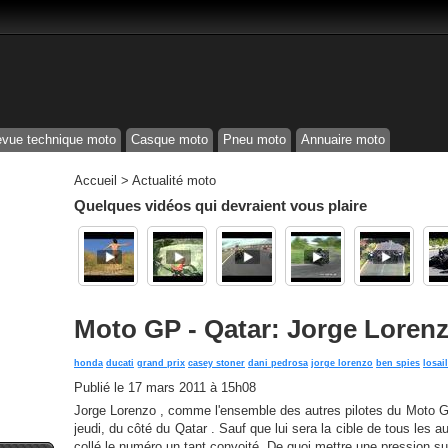
vue technique moto
Casque moto
Pneu moto
Annuaire moto
Accueil
>
Actualité moto
Quelques vidéos qui devraient vous plaire
Moto GP - Qatar: Jorge Lorenz
honda
ducati
grand prix
casey stoner
dani pedrosa
jorge lorenzo
ben spies
losail
Publié le
17 mars 2011 à 15h08
Jorge Lorenzo , comme l'ensemble des autres pilotes du Moto 
jeudi, du côté du Qatar . Sauf que lui sera la cible de tous les 
collé le numéro un tant convoité. De quoi mettre une pression su