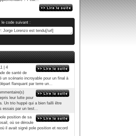
 le code suivant :
1 | 4
lade de santé de
 un scénario incroyable pour un final à
départ flanquant par terre un...
commentaire(s)
ris leur lutte pour
n trio huppé qui a bien failli être
 essais par un test...
le position de sa
sail, où se déroule
 il avait signé pole position et record