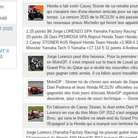
Honda a fait sortir Casey Stoner de sa retraite pour
es
qui n'avaient rien d'une réunion amicale pour se rap
temps. La version 2015 de la RC213V a été passée 
1h43
les nouveaux pneus Michelin qui feront leur apparit
7 2025
1 25 points 99 Jorge LORENZO SPA Yamaha Factory Racing 
20 points 26 Dani PEDROSA SPA Repsol Honda Team Honda +
1 Casey STONER AUS Repsol Honda Team Honda +2.908 4 
Monster Yamaha Tech 3 Yamaha +17.114 5 11 points 4 Andrea
 MT X
53
Jorge Lorenzo peut être heureux. Pour la première f
en MotoGP, il s'est imposé sur le tracé de Losail po
Grand Prix du Qatar qui a révélé les nouvelles clés
pour gagner cette année, il va falloir aussi travaille
MotoGP : Stoner roi du chrono aux essais de Sep
Dani Pedrosa et leurs Honda RC213V officielles so
gagnants des trois jours d'essais MotoGP organisé
deuxième, pour cause de souci technique — Stoner e
En l'absence de Casey Stoner, le duel entre Dani 
Lorenzo en vue du titre Moto GP 2012 s'est engagé
Brno, qui sera le théâtre ce week-end du Grand Pri
l'Espagnol à la Honda qui a marqué son territoire fa
Jorge Lorenzo (Yamaha Factory Racing) ne pouvait guère mi
Championnat du Monde FIM MotoGP 2012 puisque l'Espagnol 