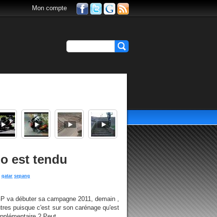
Mon compte
o est tendu
qatar
sepang
GP va débuter sa campagne 2011, demain ,
autres puisque c'est sur son carénage qu'est
pplémentaire ? Peut...