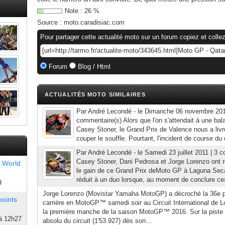
Note :
26
%
Source :
moto.caradisiac.com
Pour partager cette actualité moto sur un forum copiez et collez
Forum
Blog / Html
ACTUALITÉS MOTO SIMILAIRES
Par André Lecondé - le Dimanche 06 novembre 201
commentaire(s) Alors que l'on s'attendait à une ba
Casey Stoner, le Grand Prix de Valence nous a livré
couper le souffle. Pourtant, l'incident de course du 
Par André Lecondé - le Samedi 23 juillet 2011 | 3 
Casey Stoner, Dani Pedrosa et Jorge Lorenzo ont rep
 World
le gain de ce Grand Prix deMoto GP à Laguna Seca. U
réduit à un duo lorsque, au moment de conclure ces
9
Jorge Lorenzo (Movistar Yamaha MotoGP) a décroché la 36e po
points
carrière en MotoGP™ samedi soir au Circuit International de Lo
la première manche de la saison MotoGP™ 2016. Sur la piste où
à 12h27
absolu du circuit (1'53.927) dès son...