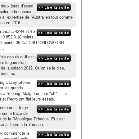
 deux jours d'essai
peler le bon vieux
à l'expertise de l'Australien tout comme
ion en 2016....
Yamaha 42'44.214 2
0.852 3 16 points
13 points 35 Cal CRUTCHLOW GBR
...
ois depuis qu'il est
ur le gain d'un
 de la saison 2012. Qu'on se le dise,
r avec sa...
ang Casey Stoner,
nt les grands
s à Sepang. Malgré un jour "off" — le
t Pedro ont fini leurs essais...
Pedrosa et Jorge
 sur le tracé de
x de la République Tchèque. Et c'est
ce à l'Ibère à la Yamaha,...
eux commencer le
a remporté pole