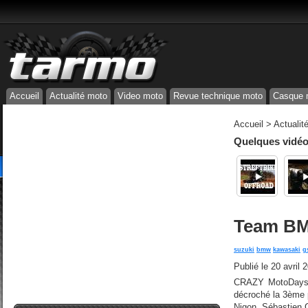
Accueil
Actualité moto
Video moto
Revue technique moto
Casque 
Accueil
>
Actualit
Quelques vidéos
Team BM
suzuki
bmw
kawasaki
g
Publié le
20 avril 
CRAZY MotoDays b
décroché la 3ème 
Nigon, Sébastien G