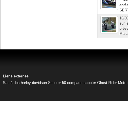
après
SERT 
16/0
sur l
prés
March
Liens externes
Sac à dos harley davidson
Scooter 50
comparer scooter
Ghost Rider
Moto 