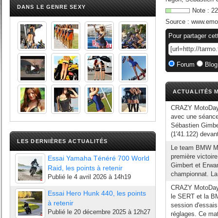
DANS LE GENRE SEXY
Note :
22
Source :
www.emo
Pour partager cet
Forum
Blog
ACTUALITÉS M
CRAZY MotoDays b
avec une séance
Sébastien Gimber
(1'41.122) devan
LES DERNIÈRES ACTUALITÉS
Le team BMW Mot
première victoi
Essai Yamaha Ténéré 700 World
Gimbert et Erwa
Raid, les points à retenir
championnat. La
Publié le
4 avril 2026 à 14h19
CRAZY MotoDays
Essai Hero Hunk 440, les points
le SERT et la B
à retenir
session d'essais
Publié le
20 décembre 2025 à 12h27
réglages. Ce mat