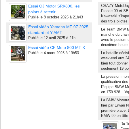
CRAZY MotoDays
Essai QJ Motor SRK800, les
France 99 et SER
points à retenir
Kawasaki s'impos
Publié le
8 octobre 2025 à 21h43
des trois pilotes
Essai vidéo Yamaha MT 07 2025
Le Team BMW Mot
standard et Y AMT
manche du champ
Publié le
12 avril 2025 à 21h
avec le podium c
deuxième heure 
Essai vidéo CF Moto 800 MT X
Publié le
4 mars 2025 à 19h53
La bataille déci
week-end aux 2
bien tout donner 
seulement 19 po
La pression mont
qualificative de
l'équipe BMW Mot
en 1'59.928. L'équ
La BMW Motorrad 
hier par Erwan N
première place. 
BMW 99 en tête m
Du 1
Franc