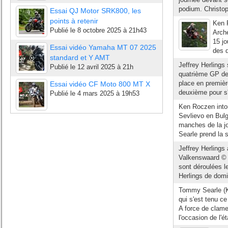
podium. Christoph
Essai QJ Motor SRK800, les
points à retenir
Ken 
Publié le
8 octobre 2025 à 21h43
Arche
15 j
Essai vidéo Yamaha MT 07 2025
des 
standard et Y AMT
Jeffrey Herlings
Publié le
12 avril 2025 à 21h
quatrième GP de 
place en premièr
Essai vidéo CF Moto 800 MT X
deuxième pour s
Publié le
4 mars 2025 à 19h53
Ken Roczen into
Sevlievo en Bulg
manches de la jo
Searle prend la 
Jeffrey Herlings
Valkenswaard © 
sont déroulées l
Herlings de domi
Tommy Searle (K
qui s'est tenu c
A force de clamer
l'occasion de l'é