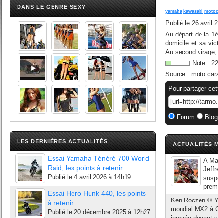
DANS LE GENRE SEXY
yamaha
kawasaki
motoc
Publié le
26 avril 
Au départ de la 1è
domicile et sa vic
Au second virage, 
Note :
22
Source :
moto.car
Pour partager cet
Forum
Blog
LES DERNIÈRES ACTUALITÉS
ACTUALITÉS M
Essai Yamaha Ténéré 700 World
A Mat
Raid, les points à retenir
Jeffr
Publié le
4 avril 2026 à 14h19
suspe
premi
Essai Hero Hunk 440, les points
Ken Roczen © Yo
à retenir
mondial MX2 à G
Publié le
20 décembre 2025 à 12h27
journée devant s