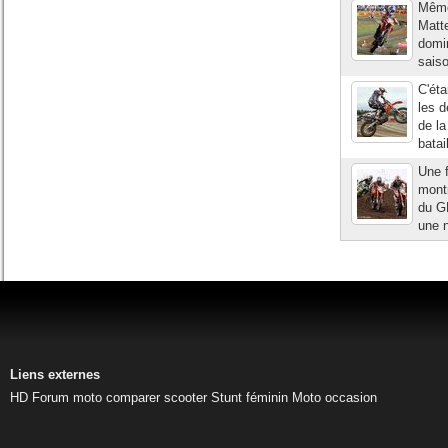
Même 
Matte
domi
saiso
C'éta
les 
de la
batai
Une f
montr
du GP
une n
Liens externes
HD
Forum moto
comparer scooter
Stunt féminin
Moto occasion