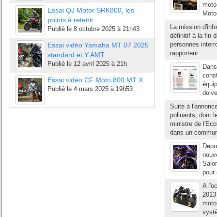
moto
Essai QJ Motor SRK800, les
Motor
points à retenir
La mission d'info
Publié le
8 octobre 2025 à 21h43
définitif à la fi
personnes interr
Essai vidéo Yamaha MT 07 2025
rapporteur...
standard et Y AMT
Publié le
12 avril 2025 à 21h
Dans 
const
Essai vidéo CF Moto 800 MT X
équip
Publié le
4 mars 2025 à 19h53
doive
Suite à l'annonce
polluants, dont l
ministre de l'Ec
dans un communi
Depui
nouv
Salon
pour 
A l'o
2013 
motor
systè