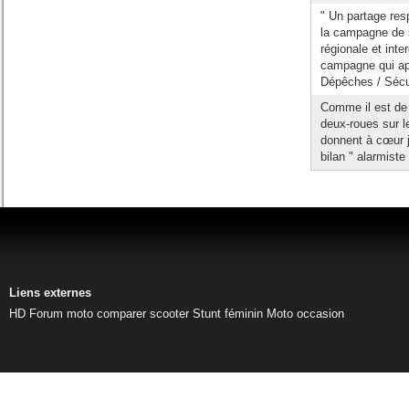
" Un partage resp
la campagne de s
régionale et int
campagne qui app
Dépêches / Sécuri
Comme il est de 
deux-roues sur le
donnent à cœur j
bilan " alarmiste
Liens externes
HD
Forum moto
comparer scooter
Stunt féminin
Moto occasion