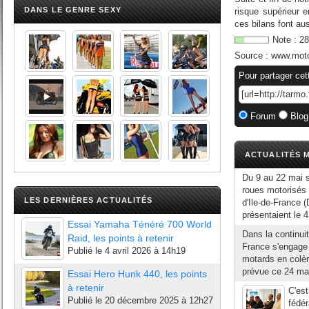
DANS LE GENRE SEXY
risque supérieur 
ces bilans font aus
Note :
28
Source :
www.moto
Pour partager cet
Forum
Blog
ACTUALITÉS M
Du 9 au 22 mai s
roues motorisés
LES DERNIÈRES ACTUALITÉS
d'Ile-de-France 
présentaient le 4
Essai Yamaha Ténéré 700 World
Dans la continuit
Raid, les points à retenir
France s'engage 
Publié le
4 avril 2026 à 14h19
motards en colèr
prévue ce 24 mai
Essai Hero Hunk 440, les points
à retenir
C'est
Publié le
20 décembre 2025 à 12h27
fédér