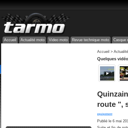
Accueil
Actualité moto
Video moto
Revue technique moto
Casque 
Accueil
>
Actualit
Quelques vidéos
Quinzain
route ", 
equipement
Publié le
6 mai 20
Suite et fin de no