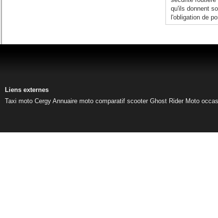
qu'ils donnent so
l'obligation de po
Liens externes
Taxi moto Cergy
Annuaire moto
comparatif scooter
Ghost Rider
Moto occas