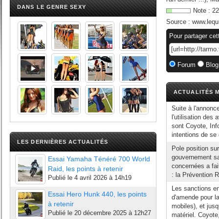
DANS LE GENRE SEXY
Note :
22
Source :
www.lequ
Pour partager cet
Forum
Blog
ACTUALITÉS M
Suite à l'annonc
l'utilisation des
sont Coyote, Inf
intentions de se 
LES DERNIÈRES ACTUALITÉS
Pole position su
gouvernement san
Essai Yamaha Ténéré 700 World
concernées a fai
Raid, les points à retenir
: la Prévention 
Publié le
4 avril 2026 à 14h19
Les sanctions en
Essai Hero Hunk 440, les points
d'amende pour la 
à retenir
mobiles), et jus
Publié le
20 décembre 2025 à 12h27
matériel. Coyote