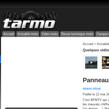
Accueil
Actualité moto
Video moto
Revue technique moto
Casque 
Accueil
>
Actualit
Quelques vidéos
Panneaux
wikango
inforad
Publié le
12 mai 2
C'est BFMTV qui a 
les mauvais chiffr
l'an dernier ...), M