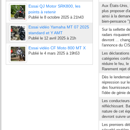
Aux États-Unis, 
Essai QJ Motor SRK800, les
plus proposer d'a
points à retenir
ainsi à la deman
Publié le
8 octobre 2025 à 21h43
bien-pensance ") 
Essai vidéo Yamaha MT 07 2025
Sur la sellette d
standard et Y AMT
radars risquaient 
Publié le
12 avril 2025 à 21h
devront ... chan
l'annonce du CIS
Essai vidéo CF Moto 800 MT X
Publié le
4 mars 2025 à 19h53
Les déclarations
catégories confo
réduire le feu, 
Rarement rejet d
Dès le lendemai
répression sur l
des fournisseurs 
l'idée de génie d
Les conducteurs 
réfléchissant. Ba
nature de cet éq
devront suivre u
Les premiers dét
sécurité routièr