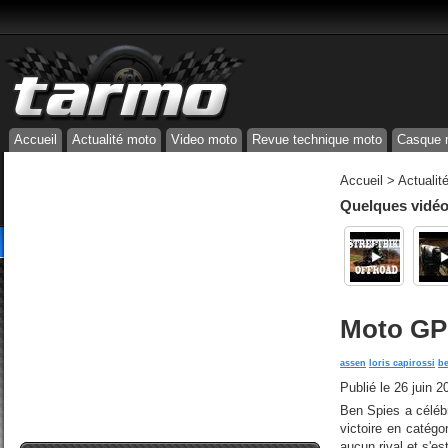
Accueil
Actualité moto
Video moto
Revue technique moto
Casque 
Accueil
>
Actualit
Quelques vidéos
Moto GP 
assen
loris capirossi
be
Publié le
26 juin 2
Ben Spies a céléb
victoire en catégo
aucun rival et s'e