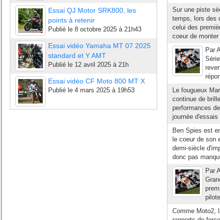
Sur une piste sè
Essai QJ Motor SRK800, les
temps, lors des
points à retenir
celui des premièr
Publié le
8 octobre 2025 à 21h43
coeur de monter e
Essai vidéo Yamaha MT 07 2025
Par A
standard et Y AMT
Séri
Publié le
12 avril 2025 à 21h
reven
répon
Essai vidéo CF Moto 800 MT X
Publié le
4 mars 2025 à 19h53
Le fougueux Marc
continue de bril
performances dep
journée d'essais l
Ben Spies est ent
le coeur de son
demi-siècle d'imp
donc pas manque
Par A
Gran
premi
pilot
Comme Moto2, la 
rapports de forc