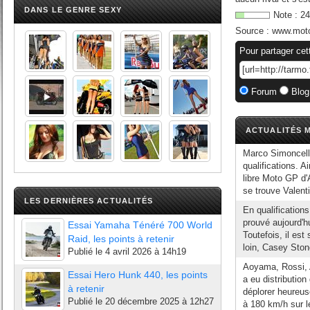
DANS LE GENRE SEXY
Note :
24
Source :
www.moto
Pour partager cet
Forum
Blog
ACTUALITÉS M
Marco Simoncelli
qualifications. A
libre Moto GP d'A
se trouve Valent
LES DERNIÈRES ACTUALITÉS
En qualification
prouvé aujourd'hu
Essai Yamaha Ténéré 700 World
Toutefois, il es
Raid, les points à retenir
loin, Casey Stone
Publié le
4 avril 2026 à 14h19
Aoyama, Rossi, A
Essai Hero Hunk 440, les points
a eu distribution
à retenir
déplorer heureus
Publié le
20 décembre 2025 à 12h27
à 180 km/h sur le