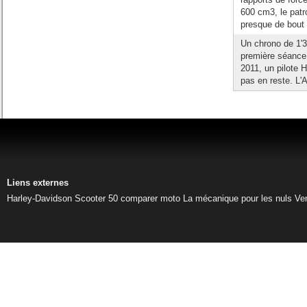
600 cm3, le patr
presque de bout 
Un chrono de 1'3
première séance 
2011, un pilote H
pas en reste. L'A
Liens externes
Harley-Davidson
Scooter 50
comparer moto
La mécanique pour les nuls
Ve