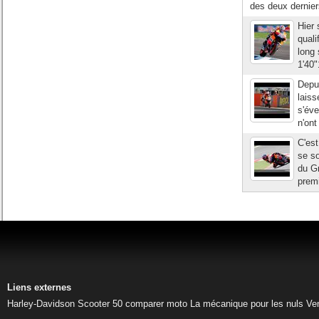
des deux dernier
Hier
quali
long 
1'40"
Depu
laiss
s'éve
n'ont
C'est
se so
du Gr
premi
Liens externes
Harley-Davidson
Scooter 50
comparer moto
La mécanique pour les nuls
Ve