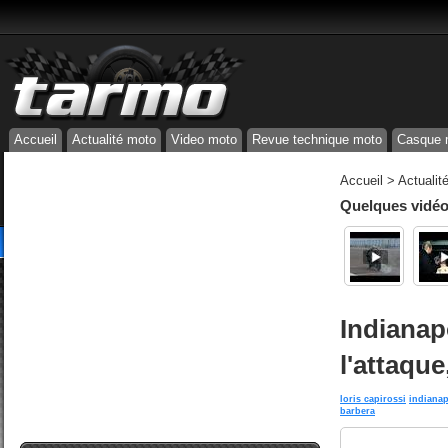
Accueil
Actualité moto
Video moto
Revue technique moto
Casque 
Accueil
>
Actualit
Quelques vidéos
Indianap
l'attaque
loris capirossi
indianap
barbera