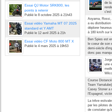
de l
Essai QJ Motor SRK800, les
rend
points à retenir
c'est
Publié le
8 octobre 2025 à 21h43
Aoyama, Rossi, A
Essai vidéo Yamaha MT 07 2025
a eu distribution
déplorer heureus
standard et Y AMT
à 180 km/h sur le
Publié le
12 avril 2025 à 21h
Ben Spies est ent
Essai vidéo CF Moto 800 MT X
le coeur de son
Publié le
4 mars 2025 à 19h53
demi-siècle d'imp
donc pas manque
Jorge
une e
meill
Wilco
Course Distanc
Team Yamalube) 
Casey Stoner a r
l'Espagnol, vict
La trêve estival
par les pilotes 
de constater qu'