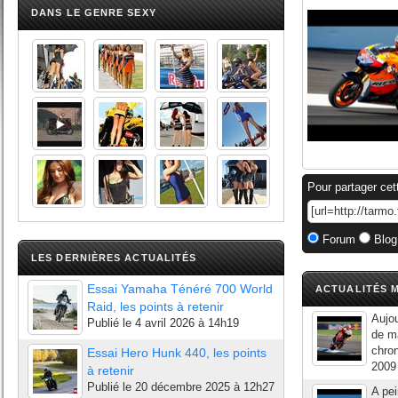
DANS LE GENRE SEXY
Pour partager cet
Forum
Blog
LES DERNIÈRES ACTUALITÉS
Essai Yamaha Ténéré 700 World
ACTUALITÉS M
Raid, les points à retenir
Aujou
Publié le
4 avril 2026 à 14h19
de ma
chron
Essai Hero Hunk 440, les points
2009 
à retenir
Publié le
20 décembre 2025 à 12h27
A pei