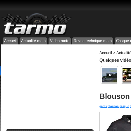
Accueil
Actualité moto
Video moto
Revue technique moto
Casque 
Accueil
>
Actualit
Quelques vidéos
Blouson p
gants
blouson
casque