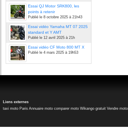
Essai QJ Motor SRK800, les
points à retenir
Publié le
8 octobre 2025 à 21h43
Essai vidéo Yamaha MT 07 2025
standard et Y AMT
Publié le
12 avril 2025 à 21h
Essai vidéo CF Moto 800 MT X
Publié le
4 mars 2025 à 19h53
Liens externes
taxi moto Paris
Annuaire moto
comparer moto
Wikango gratuit
Vendre moto