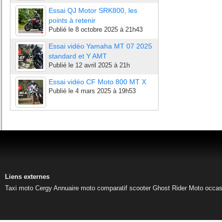
Essai QJ Motor SRK800, les
points à retenir
Publié le
8 octobre 2025 à 21h43
Essai vidéo Yamaha MT 07 2025
standard et Y AMT
Publié le
12 avril 2025 à 21h
Essai vidéo CF Moto 800 MT X
Publié le
4 mars 2025 à 19h53
Liens externes
Taxi moto Cergy
Annuaire moto
comparatif scooter
Ghost Rider
Moto occas