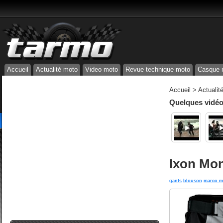
Accueil
Actualité moto
Video moto
Revue technique moto
Casque 
Accueil
>
Actualit
Quelques vidéos
Ixon Mon
gants
blouson
marco m