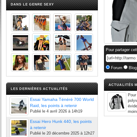
DANS LE GENRE SEXY
Pour partager cet
Forum
Blog
ACTUALITÉS M
LES DERNIÈRES ACTUALITÉS
Pour 
Essai Yamaha Ténéré 700 World
polyv
Raid, les points à retenir
évide
Publié le
4 avril 2026 à 14h19
moins
Essai Hero Hunk 440, les points
à retenir
Publié le
20 décembre 2025 à 12h27