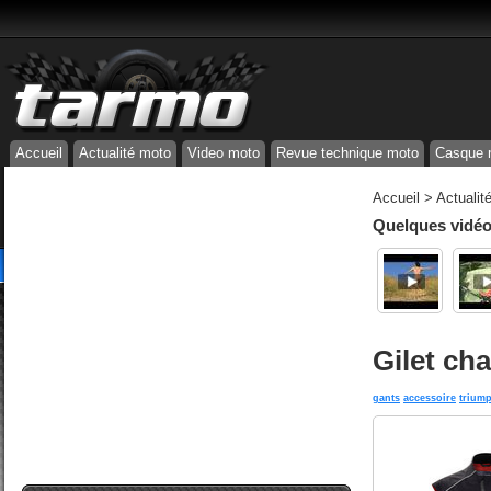
Accueil
Actualité moto
Video moto
Revue technique moto
Casque 
Accueil
>
Actualit
Quelques vidéos
Gilet ch
gants
accessoire
trium