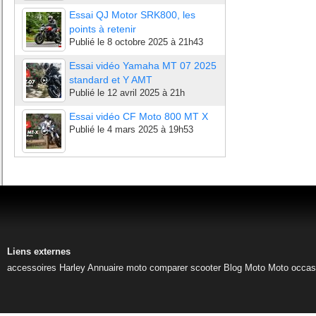
Essai QJ Motor SRK800, les
points à retenir
Publié le
8 octobre 2025 à 21h43
Essai vidéo Yamaha MT 07 2025
standard et Y AMT
Publié le
12 avril 2025 à 21h
Essai vidéo CF Moto 800 MT X
Publié le
4 mars 2025 à 19h53
Liens externes
accessoires Harley
Annuaire moto
comparer scooter
Blog Moto
Moto occas