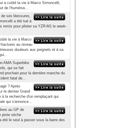
qui a coûté la vie à Marco Simoncelli,
ut de l'humérus...
 de ses blessures,
moncelli a été tué à
s remis pour piloter sa YZR-M1 le week-
oûté la vie à Marco
 fractures au niveau
érieuses douleurs aux poignets et à sa
ui...
on AMA Superbike
s, qui se fait
nd prochain pour la dernière manche du
ent fatal de...
agir ? Après
ur le dernier Grand
e à la recherche d'un remplaçant qui
nale qui s'annonce...
libres au GP de
e piste sèche
 a été le seul à passer sous la barre des