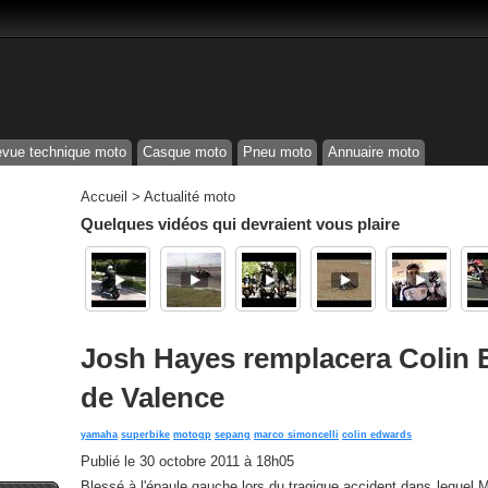
vue technique moto
Casque moto
Pneu moto
Annuaire moto
Accueil
>
Actualité moto
Quelques vidéos qui devraient vous plaire
Josh Hayes remplacera Colin 
de Valence
yamaha
superbike
motogp
sepang
marco simoncelli
colin edwards
Publié le
30 octobre 2011 à 18h05
Blessé à l'épaule gauche lors du tragique accident dans lequel 