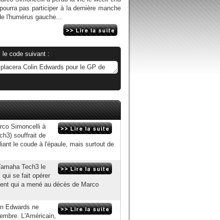
ourra pas participer à la dernière manche
de l'humérus gauche...
 le code suivant :
rco Simoncelli à
3) souffrait de
liant le coude à l'épaule, mais surtout de
Yamaha Tech3 le
qui se fait opérer
ident qui a mené au décès de Marco
lin Edwards ne
vembre. L'Américain,