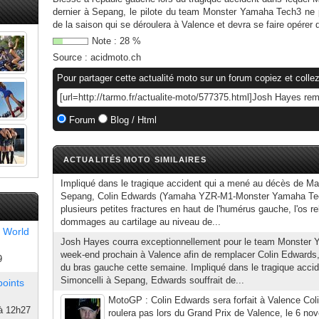
dernier à Sepang, le pilote du team Monster Yamaha Tech3 ne p
de la saison qui se déroulera à Valence et devra se faire opérer 
Note :
28
%
Source :
acidmoto.ch
Pour partager cette actualité moto sur un forum copiez et collez
Forum
Blog / Html
ACTUALITÉS MOTO SIMILAIRES
Impliqué dans le tragique accident qui a mené au décès de Ma
Sepang, Colin Edwards (Yamaha YZR-M1-Monster Yamaha Tech
plusieurs petites fractures en haut de l'humérus gauche, l'os re
dommages au cartilage au niveau de...
 World
Josh Hayes courra exceptionnellement pour le team Monster 
week-end prochain à Valence afin de remplacer Colin Edwards, 
9
du bras gauche cette semaine. Impliqué dans le tragique acc
Simoncelli à Sepang, Edwards souffrait de...
points
MotoGP : Colin Edwards sera forfait à Valence Co
à 12h27
roulera pas lors du Grand Prix de Valence, le 6 no