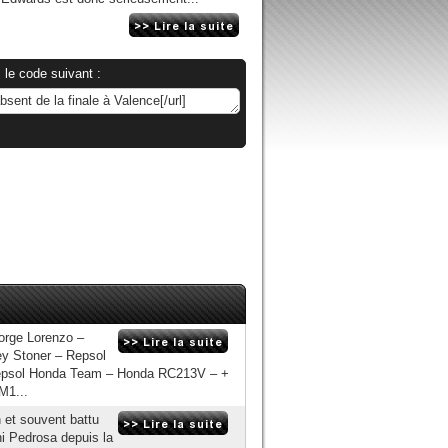
 le code suivant :
orge Lorenzo –
y Stoner – Repsol
epsol Honda Team – Honda RC213V – +
M1...
 et souvent battu
ni Pedrosa depuis la