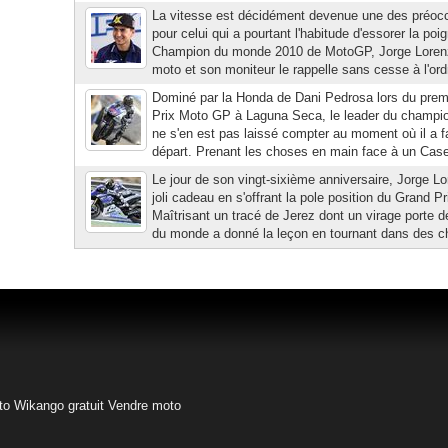
La vitesse est décidément devenue une des préoc
pour celui qui a pourtant l'habitude d'essorer la poi
Champion du monde 2010 de MotoGP, Jorge Lorenz
moto et son moniteur le rappelle sans cesse à l'ord
Dominé par la Honda de Dani Pedrosa lors du prem
Prix Moto GP à Laguna Seca, le leader du champi
ne s'en est pas laissé compter au moment où il a fal
départ. Prenant les choses en main face à un Casey
Le jour de son vingt-sixième anniversaire, Jorge Lo
joli cadeau en s'offrant la pole position du Grand 
Maîtrisant un tracé de Jerez dont un virage porte
du monde a donné la leçon en tournant dans des ch
to
Wikango gratuit
Vendre moto