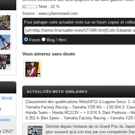
Note :
22
%
Source :
www.cybermotard.com
Pour partager cette actualité moto sur un forum copiez et collez
Forum
Blog / Html
Vous aimerez sans doute
ACTUALITÉS MOTO SIMILAIRES
 World
Classement des qualifications MotoGP12 à Laguna Seca: 1- J
Yamaha Factory Racing – Yamaha YZR M1 – 1'20.554 2- Case
9
Honda Team – Honda RC213V – + 0.074 3- Dani Pedrosa – R
0.352 4- Ben Spies – Yamaha Factory Racing – Yamaha YZR 
points
Dominé depuis l'entame de ce Grand Prix du Japon
à 12h27
plus souvent qu'à son tour par son compatriote Da