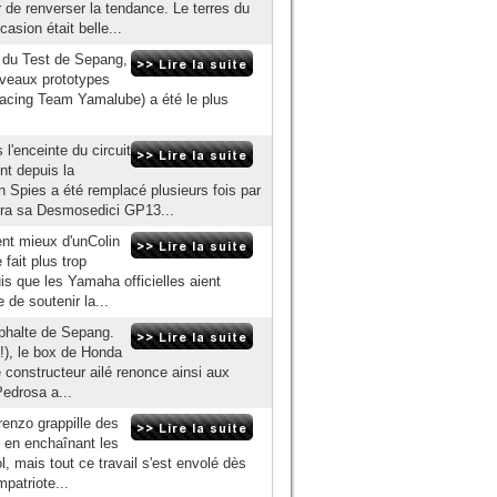
r de renverser la tendance. Le terres du
sion était belle...
e du Test de Sepang,
uveaux prototypes
ing Team Yamalube) a été le plus
l'enceinte du circuit
nt depuis la
pies a été remplacé plusieurs fois par
ssera sa Desmosedici GP13...
ent mieux d'unColin
fait plus trop
is que les Yamaha officielles aient
 de soutenir la...
sphalte de Sepang.
 !), le box de Honda
e constructeur ailé renonce ainsi aux
Pedrosa a...
enzo grappille des
r, en enchaînant les
l, mais tout ce travail s'est envolé dès
patriote...