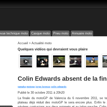
vue technique moto
Casque moto
Pneu moto
Annuaire moto
Accueil
>
Actualité moto
Quelques vidéos qui devraient vous plaire
Colin Edwards absent de la fin
yamaha
motogp
jorge lorenzo
colin edwards
Publié le
30 octobre 2011 à 20h20
La finale du motoGP de Valencia du 6 novembre 2011, se term
plateau déjà réduit des motoGP le sera encore plus. Enfin le
sévères contusions aux deux poignets et au talon gauche. Colin