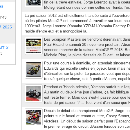
fin de la trêve estivale, Jorge Lorenzo avait à coeu
es
Motegi étant connues comme celles de Honda, l'occa
La pré-saison 2012 est officiellement lancée suite à l'ouvertur
1h43
où les pilotes MotoGP ont commencé à travailler sur leurs no
1000cm3. Jorge Lorenzo (Yamaha YZR-M1-Yamaha Factory Rac
7 2025
rapide d'entre eux et a monopolisé la...
Les Scorpion Masters se tiendront dorénavant dans 
Paul Ricard le samedi 30 novembre prochain. Abse
 MT X
seconde manche de la saison MotoGP™ 2013, Ben S
53
Michele Pirro, le pilote d'essais de Ducati, et lai
Pour une course à domicile, on attendait sincèrem
Edwards qui excelle certes en joyeux luron mais ne 
d'étincelles sur la piste. Le paradoxe veut que depu
trouvé quelque chose, soit à partir d'Assen, capable
Pendant qu'Honda bricolait, Yamaha surfait sur l'a
Au matin du deuxième jour (j'adore, ça fait biblique
est resté fermé. Mais que s'est-il passé pour que l
tests de pré-saison ? ... Tout vient d'un souci que 
Depuis le début du championnat MotoGP, Jorge Lor
points sur le favori et tenant du titre, Casey Stone
victoires. Un début de saison parfait pour l'Espagno
le premier virage du circuit d'Assen lorsque son com