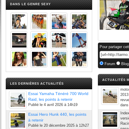
DANS LE GENRE SEXY
Pour partager cet
Forum
Blog
ACTUALITÉS M
LES DERNIÈRES ACTUALITÉS
moto
Essai Yamaha Ténéré 700 World
2013
Raid, les points à retenir
revu
Publié le
4 avril 2026 à 14h19
dans 
Inde
Essai Hero Hunk 440, les points
versi
à retenir
Raci
Publié le
20 décembre 2025 à 12h27
passe