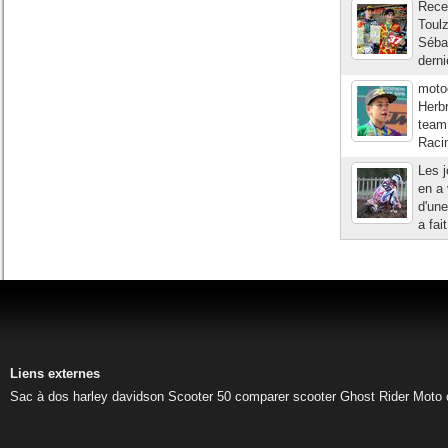
Recev
Toulz
Sébas
derni
moto
Herb
team
Racin
Les 
en a 
d'une
a fai
Liens externes
Sac à dos harley davidson
Scooter 50
comparer scooter
Ghost Rider
Moto 