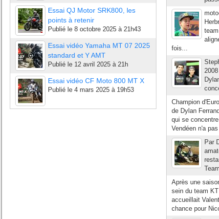
Essai QJ Motor SRK800, les
moto
points à retenir
Herb
Publié le
8 octobre 2025 à 21h43
team
align
Essai vidéo Yamaha MT 07 2025
fois...
standard et Y AMT
Step
Publié le
12 avril 2025 à 21h
2008 
Dyla
Essai vidéo CF Moto 800 MT X
conce
Publié le
4 mars 2025 à 19h53
Champion d'Europ
de Dylan Ferrand
qui se concentre
Vendéen n'a pas
Par D
amate
rest
Team
Après une saison
sein du team KT
accueillait Valen
chance pour Nico