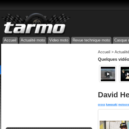
Accueil
Actualité moto
Video moto
Revue technique moto
Casque 
Accueil
>
Actualit
Quelques vidéos
David He
cross
kawasaki
motocr