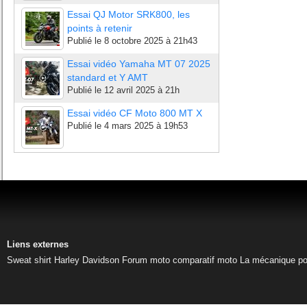
Essai QJ Motor SRK800, les
points à retenir
Publié le
8 octobre 2025 à 21h43
Essai vidéo Yamaha MT 07 2025
standard et Y AMT
Publié le
12 avril 2025 à 21h
Essai vidéo CF Moto 800 MT X
Publié le
4 mars 2025 à 19h53
Liens externes
Sweat shirt Harley Davidson
Forum moto
comparatif moto
La mécanique pou