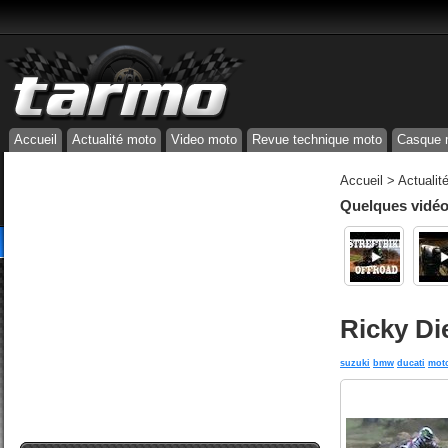
Accueil
Actualité moto
Video moto
Revue technique moto
Casque 
Accueil
>
Actualit
Quelques vidéos
Ricky Di
suzuki
bmw
ducati
mot