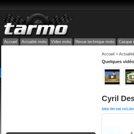
Accueil
Actualité moto
Video moto
Revue technique moto
Casque 
Accueil
>
Actualit
Quelques vidéos
Cyril De
dakar
ktm
trail
cyril de