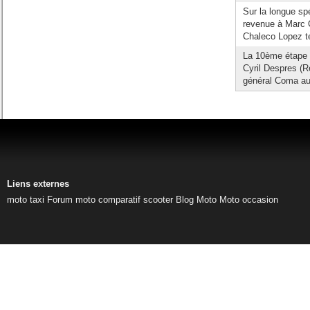
Sur la longue sp
revenue à Marc 
Chaleco Lopez t
La 10ème étape 
Cyril Despres (R
général Coma aug
Liens externes
moto taxi
Forum moto
comparatif scooter
Blog Moto
Moto occasion