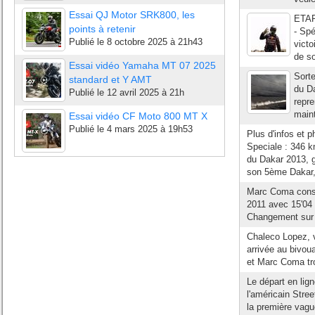
Essai QJ Motor SRK800, les
ETAP
points à retenir
- Spé
Publié le
8 octobre 2025 à 21h43
victo
de so
Essai vidéo Yamaha MT 07 2025
Sorte
standard et Y AMT
du D
Publié le
12 avril 2025 à 21h
repre
maint
Essai vidéo CF Moto 800 MT X
Publié le
4 mars 2025 à 19h53
Plus d'infos et 
Speciale : 346 
du Dakar 2013, g
son 5ème Dakar, e
Marc Coma conse
2011 avec 15'04 
Changement sur 
Chaleco Lopez, v
arrivée au bivou
et Marc Coma tr
Le départ en lig
l'américain Stre
la première vagu