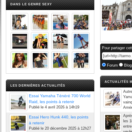
DANS LE GENRE SEXY
Pour partager cet
Forum
Blog
ACTUALITÉS M
LES DERNIÈRES ACTUALITÉS
Autr
Essai Yamaha Ténéré 700 World
Yama
Raid, les points à retenir
vainq
Publié le
4 avril 2026 à 14h19
Améri
Après
Essai Hero Hunk 440, les points
les 1
à retenir
entre
Publié le
20 décembre 2025 à 12h27
veule