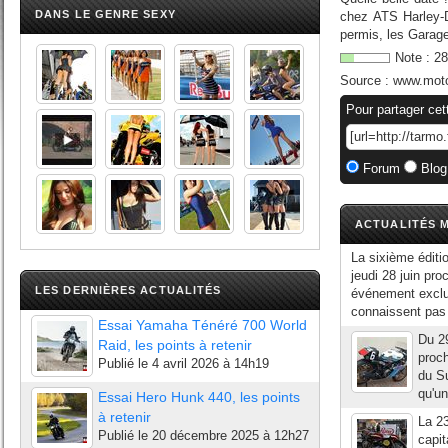
DANS LE GENRE SEXY
chez ATS Harley-
permis, les Garage
Note :
28
Source :
www.moto
Pour partager cet
Forum
Blog
ACTUALITÉS M
La sixième éditi
jeudi 28 juin pr
LES DERNIÈRES ACTUALITÉS
événement exclus
connaissent pas e
Essai Yamaha Ténéré 700 World
Du 29
Raid, les points à retenir
proch
Publié le
4 avril 2026 à 14h19
du Su
qu'un
Essai Hero Hunk 440, les points
à retenir
La 2
Publié le
20 décembre 2025 à 12h27
capi