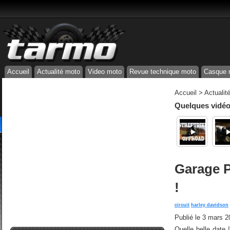
Accueil
Actualité moto
Video moto
Revue technique moto
Casque 
Accueil
>
Actualit
Quelques vidéos
Garage P
!
circuit
harley davidson
Publié le
3 mars 2
Quelle belle date