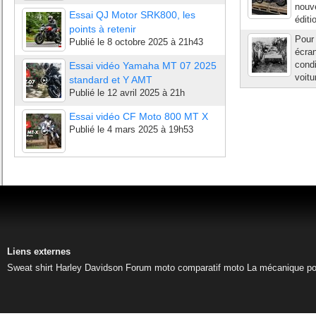
nouve
Essai QJ Motor SRK800, les
éditi
points à retenir
Pour 
Publié le
8 octobre 2025 à 21h43
écran
condi
Essai vidéo Yamaha MT 07 2025
voitu
standard et Y AMT
Publié le
12 avril 2025 à 21h
Essai vidéo CF Moto 800 MT X
Publié le
4 mars 2025 à 19h53
Liens externes
Sweat shirt Harley Davidson
Forum moto
comparatif moto
La mécanique pou