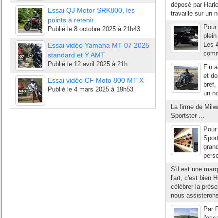
déposé par Harle
Essai QJ Motor SRK800, les
travaille sur un 
points à retenir
Pour 
Publié le
8 octobre 2025 à 21h43
plei
Les 4
Essai vidéo Yamaha MT 07 2025
comme
standard et Y AMT
Publié le
12 avril 2025 à 21h
Fin a
et d
Essai vidéo CF Moto 800 MT X
bref,
Publié le
4 mars 2025 à 19h53
un n
La firme de Milw
Sportster ...
Pour
Sport
grand
perso
S'il est une mar
l'art, c'est bien
célébrer la prés
nous assisterons
Par P
l'oc