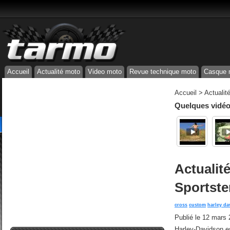
Accueil
Actualité moto
Video moto
Revue technique moto
Casque 
Accueil
>
Actualit
Quelques vidéos
Actualit
Sportste
cross
custom
harley da
Publié le
12 mars 
Harley-Davidson es