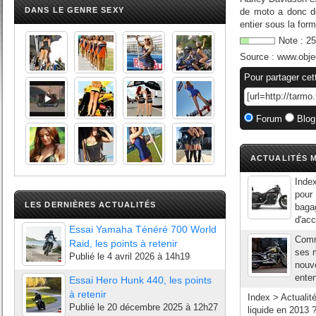
DANS LE GENRE SEXY
de moto a donc dé
entier sous la for
Note :
25
Source :
www.obje
Pour partager cet
Forum
Blog
ACTUALITÉS M
Index
pour 
LES DERNIÈRES ACTUALITÉS
bagag
d'acc
Essai Yamaha Ténéré 700 World
Comm
Raid, les points à retenir
ses 
Publié le
4 avril 2026 à 14h19
nouve
enten
Essai Hero Hunk 440, les points
à retenir
Index > Actualit
Publié le
20 décembre 2025 à 12h27
liquide en 2013 