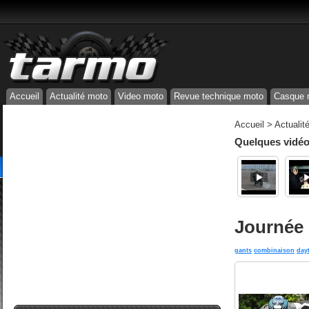
Accueil
Actualité moto
Video moto
Revue technique moto
Casque 
Accueil
>
Actualit
Quelques vidéos
Journée 
gants
combinaison
day