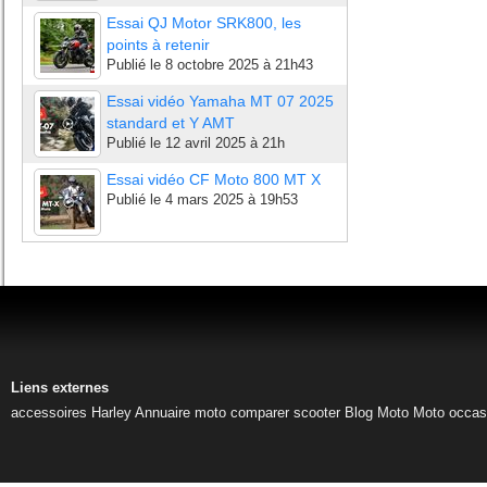
Essai QJ Motor SRK800, les
points à retenir
Publié le
8 octobre 2025 à 21h43
Essai vidéo Yamaha MT 07 2025
standard et Y AMT
Publié le
12 avril 2025 à 21h
Essai vidéo CF Moto 800 MT X
Publié le
4 mars 2025 à 19h53
Liens externes
accessoires Harley
Annuaire moto
comparer scooter
Blog Moto
Moto occas