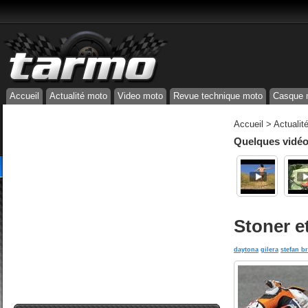
Accueil
Actualité moto
Video moto
Revue technique moto
Casque 
Accueil
>
Actualit
Quelques vidéos
Stoner e
daytona
gilera
stefan b