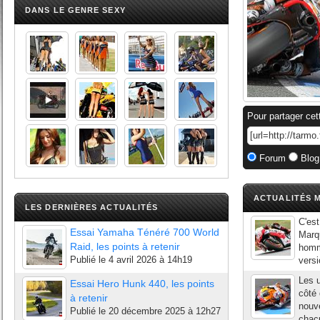
DANS LE GENRE SEXY
Pour partager cet
Forum
Blog
ACTUALITÉS M
LES DERNIÈRES ACTUALITÉS
C'est
Essai Yamaha Ténéré 700 World
Marqu
Raid, les points à retenir
homme
Publié le
4 avril 2026 à 14h19
versi
Les u
Essai Hero Hunk 440, les points
côté 
à retenir
nouve
Publié le
20 décembre 2025 à 12h27
chacu