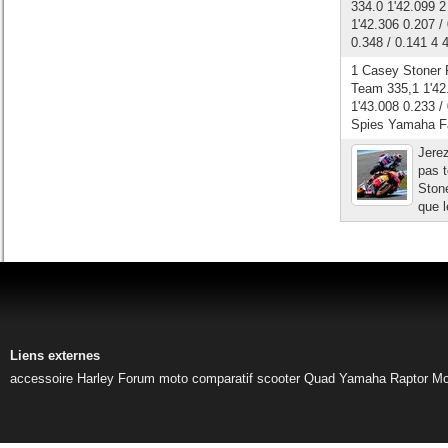
334.0 1'42.099 
1'42.306 0.207
0.348 / 0.141 4
1 Casey Stoner 
Team 335,1 1'42
1'43.008 0.233 /
Spies Yamaha Fa
Jerez
pas t
Stone
que l
Liens externes
accessoire Harley
Forum moto
comparatif scooter
Quad Yamaha Raptor
Mo