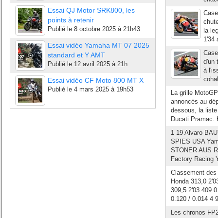
Essai QJ Motor SRK800, les
Casey
points à retenir
chute
Publié le
8 octobre 2025 à 21h43
la le
1'34 
Essai vidéo Yamaha MT 07 2025
Casey
standard et Y AMT
d'un 
Publié le
12 avril 2025 à 21h
à l'i
cohab
Essai vidéo CF Moto 800 MT X
Publié le
4 mars 2025 à 19h53
La grille MotoGP
annoncés au dépa
dessous, la list
Ducati Pramac: H
1 19 Alvaro BAU
SPIES USA Yamah
STONER AUS Rep
Factory Racing Y
Classement des 
Honda 313,0 2'
309,5 2'03.409 
0.120 / 0.014 4
Les chronos FP