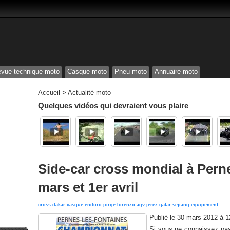
vue technique moto
Casque moto
Pneu moto
Annuaire moto
Accueil
>
Actualité moto
Quelques vidéos qui devraient vous plaire
Side-car cross mondial à Perne
mars et 1er avril
cross
dakar
casque
enduro
jorge lorenzo
agv
jerez
qatar
sepang
equipement
Publié le
30 mars 2012 à 
Si vous ne connaissez pas 