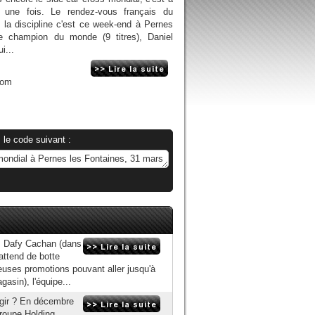
 une fois. Le rendez-vous français du
la discipline c'est ce week-end à Pernes
le champion du monde (9 titres), Daniel
i...
com
 le code suivant :
, Dafy Cachan (dans
attend de botte
euses promotions pouvant aller jusqu'à
gasin), l'équipe...
agir ? En décembre
 groupe Holding