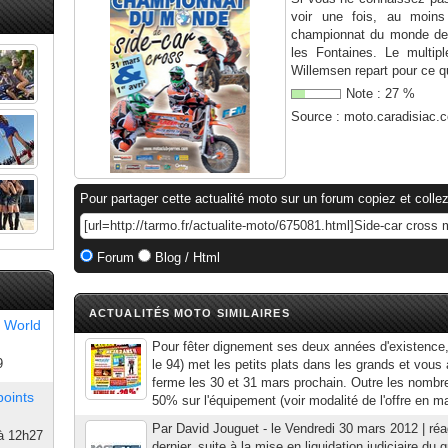
voir une fois, au moins
championnat du monde de 
les Fontaines. Le multip
Willemsen repart pour ce qu
Note :
27
%
Source :
moto.caradisiac.
Pour partager cette actualité moto sur un forum copiez et collez
Forum
Blog / Html
ACTUALITÉS MOTO SIMILAIRES
 World
Pour fêter dignement ses deux années d'existence
9
le 94) met les petits plats dans les grands et vous 
ferme les 30 et 31 mars prochain. Outre les nombr
points
50% sur l'équipement (voir modalité de l'offre en ma
Par David Jouguet - le Vendredi 30 mars 2012 | ré
à 12h27
dernier, suite à la mise en liquidation judiciaire du