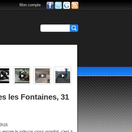
Mon compte
s les Fontaines, 31
12h16
encore le side-car cross mondial, c'est à