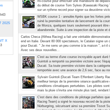
mi-course pour effectuer une manœuvre de dépasse
es
du début de course Tom Sykes (Kawasaki Racing Te
sur un rythme record pour signer sa deuxième victo
1h43
WSBK course 1 - annulée Après que les fortes préci
ruiné la première tentative de lancement de la cou
7 2025
de Monza, quelques tours seulement pouvant être co
abandonnée. Suite à une inspection de la piste et d
Carlos Checa (Althea Racing) a fait une véritable démonstrati
 MT X
end en Italie. Devant 80 000 spectateurs, le Catalan signe un do
53
pour Ducati. " Je me sens un peu comme à la maison ", a-t-il déc
Avec ses deux nouvelles...
C'est au terme d'une course incroyable ayant duré 
Guintoli a remporté sa première victoire avec l'équi
Ducati. Sa toute première victoire dans la catégor
remportée avec une avance de 2,6 sec, face au roo
Sylvain Guintoli (Ducati Team Effenbert Liberty Raci
meilleur temps de la première séance qualificative
conditions climatiques perturbées. Les pilotes sont 
mais la pluie s'invita une minute plus tard, rendant l
C'est dans des conditions de pilotage parfaites que
Racing Team) a signé le nouveau record de la piste 
Nürburgring, sécurisant ainsi sa première Tissot S