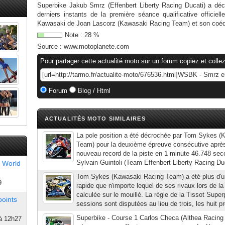
Superbike Jakub Smrz (Effenbert Liberty Racing Ducati) a décr
derniers instants de la première séance qualificative officiel
Kawasaki de Joan Lascorz (Kawasaki Racing Team) et son coéqu
Note :
28
%
Source :
www.motoplanete.com
Pour partager cette actualité moto sur un forum copiez et collez
Forum
Blog / Html
ACTUALITÉS MOTO SIMILAIRES
La pole position a été décrochée par Tom Sykes (
Team) pour la deuxième épreuve consécutive après q
nouveau record de la piste en 1 minute 46.748 seco
Sylvain Guintoli (Team Effenbert Liberty Racing Du
 World
Tom Sykes (Kawasaki Racing Team) a été plus d'u
9
rapide que n'importe lequel de ses rivaux lors de l
calculée sur le mouillé. La règle de la Tissot Supe
points
sessions sont disputées au lieu de trois, les huit pr
Superbike - Course 1 Carlos Checa (Althea Racing 
à 12h27