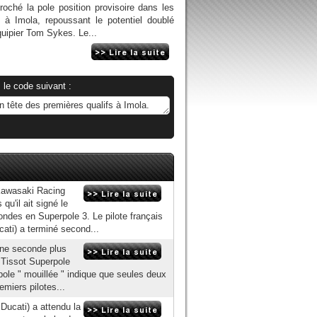
oché la pole position provisoire dans les
le à Imola, repoussant le potentiel doublé
ipier Tom Sykes. Le...
 le code suivant :
Kawasaki Racing
u'il ait signé le
ndes en Superpole 3. Le pilote français
cati) a terminé second...
ne seconde plus
a Tissot Superpole
rpole " mouillée " indique que seules deux
emiers pilotes...
Ducati) a attendu la