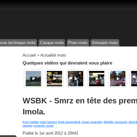
vue technique moto
Casque moto
Pneu moto
Annuaire moto
Accueil
>
Actualité moto
Quelques vidéos qui devraient vous plaire
WSBK - Smrz en tête des premi
Imola.
broc parkes
joan lascorz
brett mccormick
ronan quarmby
deltafin lorenzini
sheri
canepa
riccardo russo
Publié le
1er avril 2012 à 20h41