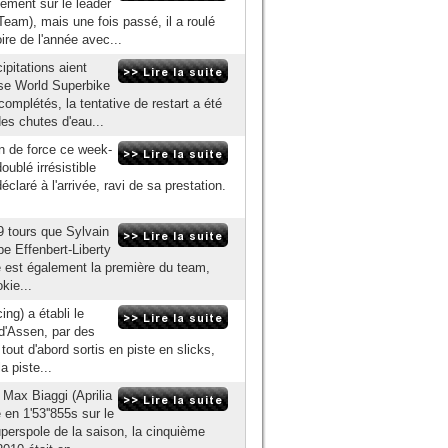
ment sur le leader
am), mais une fois passé, il a roulé
ire de l'année avec...
pitations aient
rse World Superbike
mplétés, la tentative de restart a été
es chutes d'eau...
on de force ce week-
ublé irrésistible
laré à l'arrivée, ravi de sa prestation.
9 tours que Sylvain
pe Effenbert-Liberty
ie est également la première du team,
kie...
ng) a établi le
 d'Assen, par des
tout d'abord sortis en piste en slicks,
a piste...
 Max Biaggi (Aprilia
en 1'53''855s sur le
uperspole de la saison, la cinquième