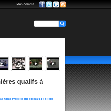
Mon compte
ères qualifs à
dan morais
intermoto step
bogdanka ptr
niccolo