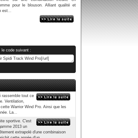
omme pour le blouson. Alliant qualité et
 est...
 le code suivant :
i rassemble tout ce
e. Ventilation,
 cette Warrior Wind Pro. Ainsi que les
née. La...
te sportive. C'est
a gamme 2013 un
vêtement extrapolé d'une combinaison
ichit cette année d'un...