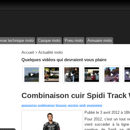
vue technique moto
Casque moto
Pneu moto
Annuaire moto
Accueil
>
Actualité moto
Quelques vidéos qui devraient vous plaire
Combinaison cuir Spidi Track
accessoires
combinaison
blouson
sportive
spidi
equipement
Publié le
3 avril 2012 à 18
Pour 2012, c'est un tout 
vient succéder à la ligne
sportive de Spidi se d