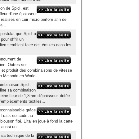
on de Spidi, est
 fleur d'une épaisseur
éalisés en cuir micro perforé afin de
'a...
postulat que Spidi à
our offrir un
ica semblent faire des émules dans les
oncurrent de
lien. Outres ses
t et produit des combinaisons de vitesse
 Melandri en World...
ombinaison Spidi
line sa combinaison
leine fleur de 1,3mm d'épaisseur, dotée
'empiècements textiles...
reconnaissable grâce
gn Track succède au
uson fité. L'italien joue à fond la carte
 aussi un...
 sa technique de la