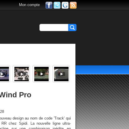
Mon compte
 Wind Pro
h28
nouveau design au nom de code 'Track' qui
 RR chez Spidi. La nouvelle ligne ultra-
écline sur une combinaison inédite en