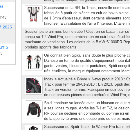
es
Successeur de la RR, la Track, nouvelle combinais
fabriquée à partir de pièces en cuir de bovin pleine
1h43
de 1,3mm d'épaisseur, dont certains éléments sont r
favoriser la circulation de l'air à l'intérieur. L'italien n
7 2025
Session piste animée, bonne suée ! C'est en se basant sur ce 
conçu sa T-2 Wind Pro, une combinaison en cuir bovin étudiée p
maximum de ventilation. Les coloris de la BMW S1000RR Repl
produits sportifs des fabricants
 MT X
53
On connait bien Spidi, sans doute le plus proche c
Dainese en terme de qualité d'équipement moto ita
gants, vestes, blousons et pantalons, Spidi conçoi
très étudiées, la marque équipant notamment Marco
Index > Actualité > Brève > News produit 2013 : C
Track pour femme 29-01-2013 : En 2013, Spidi déc
Track en version femme. Fabriquée en cuir bovin p
de nombreuses pièces micro-perforées Wind Pro, d
Spidi continue sa lancée avec un blouson en cuir 
à ses lignes rouges. Après les T-1 et T-2, le desi
RR pour se décliner en combarde ou comme ici en blo
de la sportivité avec une coupe près du corps mais
Successeur du Spidi Track, le Warrior Pro transfert