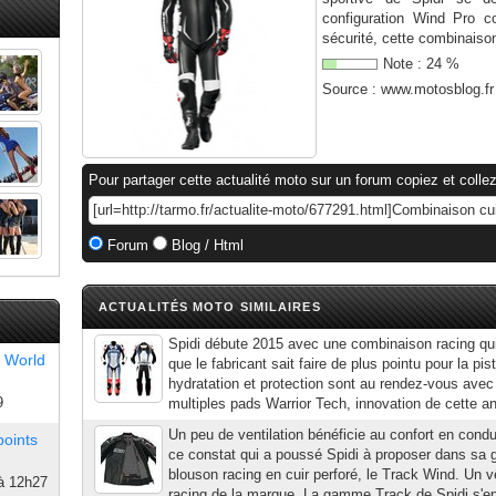
configuration Wind Pro c
sécurité, cette combinaison
Note :
24
%
Source :
www.motosblog.fr
Pour partager cette actualité moto sur un forum copiez et collez
Forum
Blog / Html
ACTUALITÉS MOTO SIMILAIRES
Spidi débute 2015 avec une combinaison racing qu
 World
que le fabricant sait faire de plus pointu pour la pist
hydratation et protection sont au rendez-vous avec
9
multiples pads Warrior Tech, innovation de cette an
Un peu de ventilation bénéficie au confort en condui
points
ce constat qui a poussé Spidi à proposer dans s
blouson racing en cuir perforé, le Track Wind. Un 
à 12h27
racing de la marque. La gamme Track de Spidi s'enr