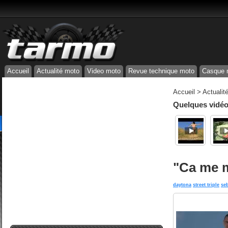
Accueil
Actualité moto
Video moto
Revue technique moto
Casque 
Accueil
>
Actualit
Quelques vidéos
"Ca me m
daytona
street triple
se