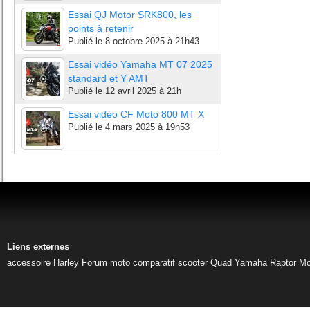
Essai QJ Motor SRK800, les
points à retenir
Publié le
8 octobre 2025 à 21h43
Essai vidéo Yamaha MT 07 2025
standard et Y AMT
Publié le
12 avril 2025 à 21h
Essai vidéo CF Moto 800 MT X
Publié le
4 mars 2025 à 19h53
Liens externes
accessoire Harley
Forum moto
comparatif scooter
Quad Yamaha Raptor
Mo