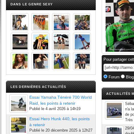
DANS LE GENRE SEXY
Pour partager cet
Forum
Blog
LES DERNIÈRES ACTUALITÉS
ACTUALITÉS M
Essai Yamaha Ténéré 700 World
Raid, les points à retenir
Séba
Publié le
4 avril 2026 à 14h19
n'a l
de po
Essai Hero Hunk 440, les points
Très 
à retenir
29/04
Publié le
20 décembre 2025 à 12h27
doub