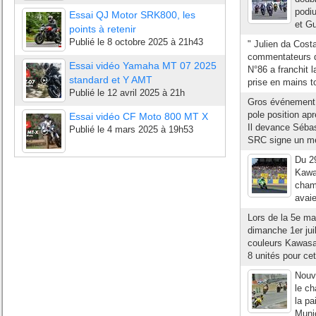
podi
Essai QJ Motor SRK800, les
et Gu
points à retenir
Publié le
8 octobre 2025 à 21h43
" Julien da Cost
commentateurs d
Essai vidéo Yamaha MT 07 2025
N°86 a franchit 
standard et Y AMT
prise en mains to
Publié le
12 avril 2025 à 21h
Gros événement s
pole position ap
Essai vidéo CF Moto 800 MT X
Il devance Sébas
Publié le
4 mars 2025 à 19h53
SRC signe un mei
Du 29
Kawa
champ
avaie
Lors de la 5e ma
dimanche 1er juil
couleurs Kawasak
8 unités pour cet
Nouv
le c
la pa
Muni