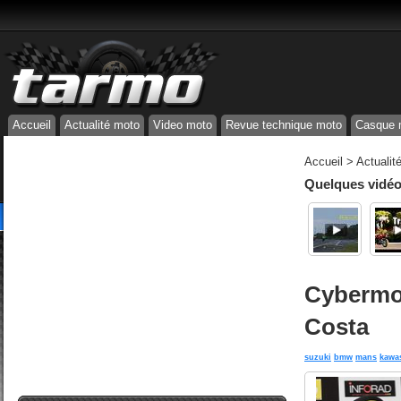
Accueil
Actualité moto
Video moto
Revue technique moto
Casque 
Accueil
>
Actualit
Quelques vidéos
Cybermot
Costa
suzuki
bmw
mans
kawa