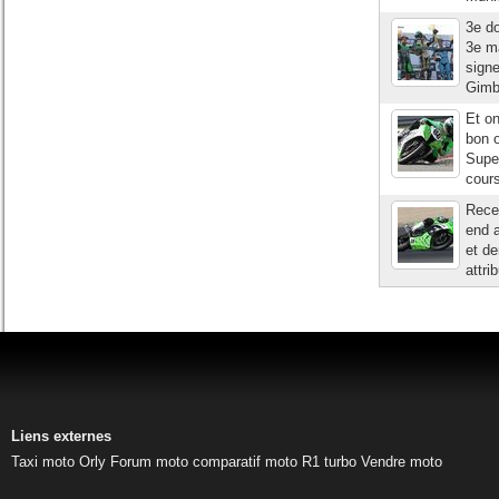
3e do
3e m
signe
Gimbe
Et o
bon o
Super
cours
Recev
end a
et de
attri
Liens externes
Taxi moto Orly
Forum moto
comparatif moto
R1 turbo
Vendre moto