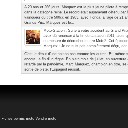
A 20 ans et 266 jours, Márquez est le plus jeune pilote à rempor
dans la catégorie reine. Le record était auparavant détenu par
vainqueur du titre 500cc en 1983, avec Honda, à l'âge de 21 an
Grands Prix, Márquez est le...
Moto-Station : Suite à votre accident au Grand Pri
avez dû renoncer à la fin de la saison 2011, alors
en mesure de décrocher le titre Moto2. Cet épisode
Marquez : Je ne suis pas complètement déçu, car j'a
C'est le début d'une saison pas comme les autres. Et, même si
encore, la fin d'un règne. En plein mois de juillet, en ouvertur
retardé par la pandémie, Marc Marquez, champion en titre, se
sortie de piste, l'Espagnol réussit...
o
Fiches permis moto
Vendre moto