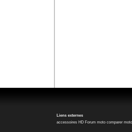
Liens externes
accessoires HD
Forum moto
comparer mot