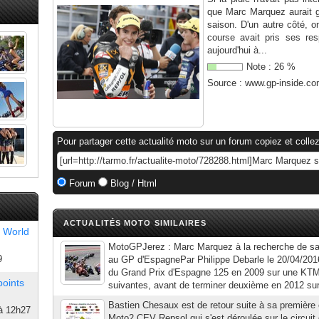
que Marc Marquez aurait g
saison. D'un autre côté, o
course avait pris ses resp
aujourd'hui à...
Note :
26
%
Source :
www.gp-inside.c
Pour partager cette actualité moto sur un forum copiez et collez
Forum
Blog / Html
ACTUALITÉS MOTO SIMILAIRES
 World
MotoGPJerez : Marc Marquez à la recherche de sa
9
au GP d'EspagnePar Philippe Debarle le 20/04/201
du Grand Prix d'Espagne 125 en 2009 sur une KTM
points
suivantes, avant de terminer deuxième en 2012 su
Bastien Chesaux est de retour suite à sa première
à 12h27
Moto2 CEV Repsol qui s'est déroulée sur le circuit