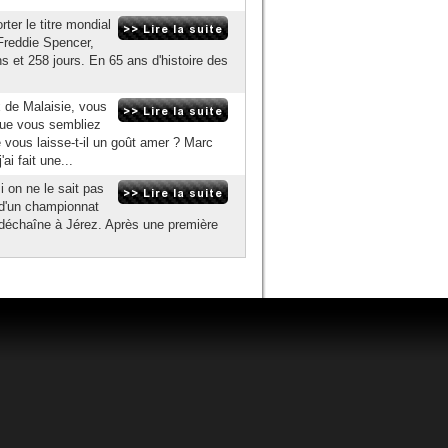
ter le titre mondial
 Freddie Spencer,
s et 258 jours. En 65 ans d'histoire des
x de Malaisie, vous
 que vous sembliez
 vous laisse-t-il un goût amer ? Marc
i fait une...
 on ne le sait pas
e d'un championnat
 déchaîne à Jérez. Après une première