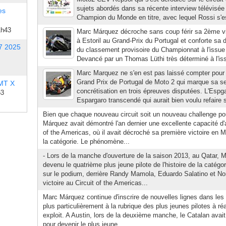
sujets abordés dans sa récente interview télévisée
es
Champion du Monde en titre, avec lequel Rossi s'est
1h43
Marc Márquez décroche sans coup férir sa 2ème vic
à Estoril au Grand-Prix du Portugal et conforte sa 
7 2025
du classement provisoire du Championnat à l'issu
Devancé par un Thomas Lüthi très déterminé à l'issu
Marc Marquez ne s'en est pas laissé compter pour 
Grand Prix de Portugal de Moto 2 qui marque sa s
 MT X
concrétisation en trois épreuves disputées. L'Espga
53
Espargaro transcendé qui aurait bien voulu refaire 
Bien que chaque nouveau circuit soit un nouveau challenge pou
Márquez avait démontré l'an dernier une excellente capacité d'
of the Americas, où il avait décroché sa première victoire 
la catégorie. Le phénomène...
- Lors de la manche d'ouverture de la saison 2013, au Qatar, 
devenu le quatrième plus jeune pilote de l'histoire de la catégo
sur le podium, derrière Randy Mamola, Eduardo Salatino et No
victoire au Circuit of the Americas...
Marc Márquez continue d'inscrire de nouvelles lignes dans les li
plus particulièrement à la rubrique des plus jeunes pilotes à réal
exploit. A Austin, lors de la deuxième manche, le Catalan avai
pour devenir le plus jeune...