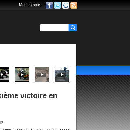
Mon compte
ième victoire en
13
terrompu la course à Jerez, on peut penser