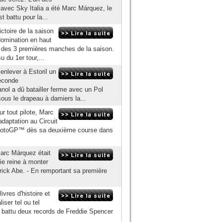
 avec Sky Italia a été Marc Márquez, le
 battu pour la...
toire de la saison
domination en haut
e des 3 premières manches de la saison.
 du 1er tour,...
enlever à Estoril un
econde
nol a dû batailler ferme avec un Pol
sous le drapeau à damiers la...
r tout pilote, Marc
adaptation au Circuit
en MotoGP™ dès sa deuxième course dans
Marc Márquez était
rie reine à monter
rick Abe. - En remportant sa première
vres d'histoire et
iser tel ou tel
t battu deux records de Freddie Spencer