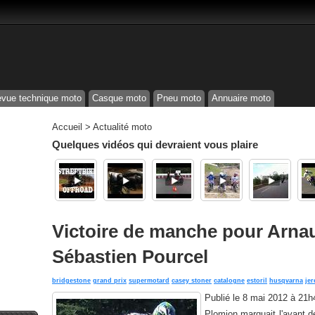
vue technique moto
Casque moto
Pneu moto
Annuaire moto
Accueil
>
Actualité moto
Quelques vidéos qui devraient vous plaire
Victoire de manche pour Arna
Sébastien Pourcel
bridgestone
grand prix
supermotard
casey stoner
catalogne
estoril
husqvarna
jer
Publié le
8 mai 2012 à 21h
Plomion marquait l'avant 