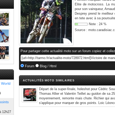
Elite de motocross. La 
pour son vainqueur, Arna
Desprey prend le meilleur
en tete avec à sa poursuite
Note :
24
%
Source :
moto.caradisiac.
Pour partager cette actualité moto sur un forum copiez et collez
Forum
Blog / Html
ACTUALITÉS MOTO SIMILAIRES
 World
Départ de la super-finale, holeshot pour Cédric So
9
Thomas Allier et Valentin Teillet au guidon de sa 25
moyennement, remonte mais chute. Richier qui av
points
s'applique pour marquer de gros points. Loic Léonc
à 12h27