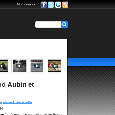
Mon compte
ud Aubin et
ez
schuberth
valentin teillet
44
dernière épreuve du championnat de France