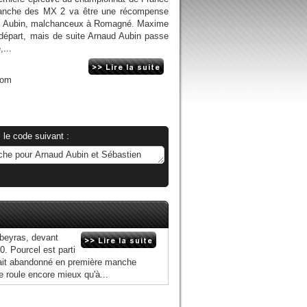
manche des MX 2 va être une récompense
ud Aubin, malchanceux à Romagné. Maxime
 départ, mais de suite Arnaud Aubin passe
,...
com
 le code suivant :
ubeyras, devant
0. Pourcel est parti
ait abandonné en première manche
e roule encore mieux qu'à...