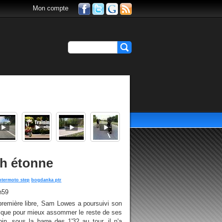
Mon compte
h étonne
ntermoto step
bogdanka ptr
h59
 première libre, Sam Lowes a poursuivi son
rique pour mieux assommer le reste de ses
oin, sous la barre des 1'32 au tour, il n'a