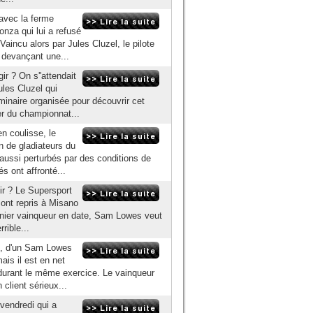
avec la ferme
nza qui lui a refusé
 Vaincu alors par Jules Cluzel, le pilote
devançant une...
ir ? On s''attendait
les Cluzel qui
iminaire organisée pour découvrir cet
der du championnat...
en coulisse, le
n de gladiateurs du
 aussi perturbés par des conditions de
s ont affronté...
ir ? Le Supersport
s ont repris à Misano
ernier vainqueur en date, Sam Lowes veut
rible...
nt, d'un Sam Lowes
mais il est en net
 durant le même exercice. Le vainqueur
client sérieux...
 vendredi qui a