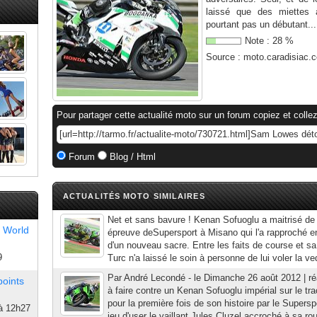
laissé que des miettes
pourtant pas un débutant...
Note :
28
%
Source :
moto.caradisiac.
Pour partager cette actualité moto sur un forum copiez et collez
Forum
Blog / Html
ACTUALITÉS MOTO SIMILAIRES
Net et sans bavure ! Kenan Sofuoglu a maitrisé de
 World
épreuve deSupersport à Misano qui l'a rapproché e
d'un nouveau sacre. Entre les faits de course et sa
9
Turc n'a laissé le soin à personne de lui voler la ved
Par André Lecondé - le Dimanche 26 août 2012 | réag
points
à faire contre un Kenan Sofuoglu impérial sur le tr
pour la première fois de son histoire par le Supersp
à 12h27
jeu d'user le vaillant Jules Cluzel accroché à sa rou