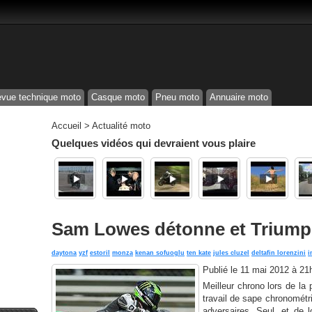
vue technique moto
Casque moto
Pneu moto
Annuaire moto
Accueil
>
Actualité moto
Quelques vidéos qui devraient vous plaire
Sam Lowes détonne et Triump
daytona
yzf
estoril
monza
kenan sofuoglu
ten kate
jules cluzel
deltafin lorenzini
i
Publié le
11 mai 2012 à 21
Meilleur chrono lors de la
travail de sape chronomét
adversaires. Seul, et de l