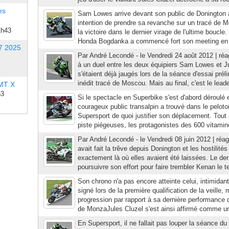
es
Sam Lowes arrive devant son public de Donington 
intention de prendre sa revanche sur un tracé de Mo
1h43
la victoire dans le dernier virage de l'ultime boucle.
Honda Bogdanka a commencé fort son meeting en 
7 2025
Par André Lecondé - le Vendredi 24 août 2012 | réag
à un duel entre les deux équipiers Sam Lowes et Ju
s'étaient déjà jaugés lors de la séance d'essai prél
inédit tracé de Moscou. Mais au final, c'est le lea
 MT X
53
Si le spectacle en Superbike s'est d'abord déroulé 
courageux public transalpin a trouvé dans le peloto
Supersport de quoi justifier son déplacement. Tout
piste piégeuses, les protagonistes des 600 vitaminé
Par André Lecondé - le Vendredi 08 juin 2012 | réag
avait fait la trêve depuis Donington et les hostilité
exactement là où elles avaient été laissées. Le d
poursuivre son effort pour faire trembler Kenan le ter
Son chrono n'a pas encore atteinte celui, intimida
signé lors de la première qualification de la veille, 
progression par rapport à sa dernière performance
de MonzaJules Cluzel s'est ainsi affirmé comme un 
En Supersport, il ne fallait pas louper la séance du