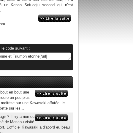
 à un Kenan Sofuoglu second qui n'est
.
com
 le code suivant :
 bout en bout une
ncore un peu plus
 maitrise sur une Kawasaki affutée, le
ette sur les...
ir ? Il n'y a rien eu
acé de Moscou visité
ort. L'officiel Kawasaki a d'abord eu beau
e...