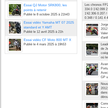
Les chronos FP
Essai QJ Motor SRK800, les
334.0 1'42.099 
points à retenir
1'42.306 0.207
Publié le
8 octobre 2025 à 21h43
0.348 / 0.141 4
Essai vidéo Yamaha MT 07 2025
Jorg
standard et Y AMT
2012 
Publié le
12 avril 2025 à 21h
Valen
d'ant
Essai vidéo CF Moto 800 MT X
Publié le
4 mars 2025 à 19h53
Lead
de Je
coéq
où le
Avant
Portu
Avec
GP un
Nous
2012,
dans 
dérou
Comme
bon m