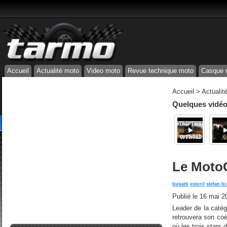
Accueil
Actualité moto
Video moto
Revue technique moto
Casque 
Accueil
>
Actualit
Quelques vidéos
Le Moto
bugatti
estoril
stefan br
Publié le
16 mai 2
Leader de la caté
retrouvera son co
où les trois stars 