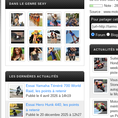
DANS LE GENRE SEXY
Note :
28
Source :
www.mot
Pour partager cet
Forum
Blog
ACTUALITÉS M
Suite
Honda
week-
piste
LES DERNIÈRES ACTUALITÉS
Vous
Stone
Essai Yamaha Ténéré 700 World
autop
Raid, les points à retenir
le Mo
Publié le
4 avril 2026 à 14h19
MotoG
Essai Hero Hunk 440, les points
mérit
à retenir
premi
Publié le
20 décembre 2025 à 12h27
un Pe