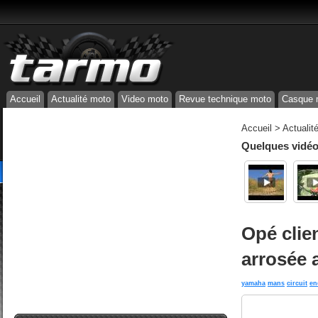
Accueil
Actualité moto
Video moto
Revue technique moto
Casque 
Accueil
>
Actualit
Quelques vidéos
Opé clie
arrosée 
yamaha
mans
circuit
en