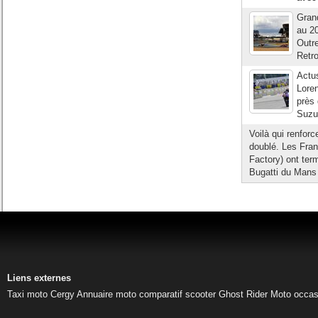
Gran
au 20
Outre
Retro
Actu
Loren
près 
Suzuk
Voilà qui renforc
doublé. Les Fra
Factory) ont ter
Bugatti du Mans 
Liens externes
Taxi moto Cergy
Annuaire moto
comparatif scooter
Ghost Rider
Moto occas