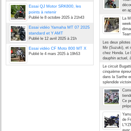
décou
Essai QJ Motor SRK800, les
en ap
points à retenir
Publié le
8 octobre 2025 à 21h43
La M
week
Essai vidéo Yamaha MT 07 2025
diman
standard et Y AMT
Team
Publié le
12 avril 2025 à 21h
Les deux pilotes
Mir (Suzuki), et
Essai vidéo CF Moto 800 MT X
chez Honda. Le l
Publié le
4 mars 2025 à 19h53
dauphin actuel, à
Le circuit Bugat
cinquième épreu
dans la Sarthe e
splendide victoir
Comme
tien
Ce pr
prépa
Yama
de Fr
L'YZF
avec 