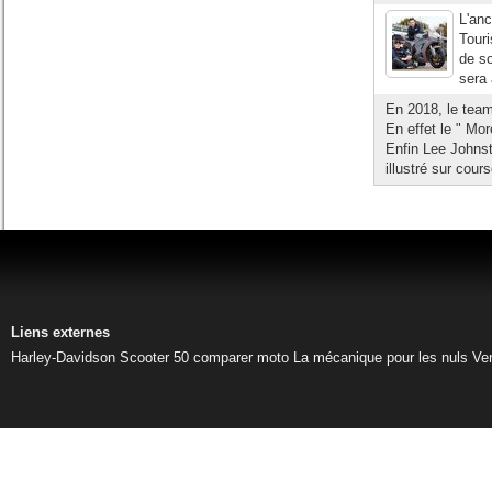
L'anc
Tour
de so
sera 
En 2018, le tea
En effet le " Mor
Enfin Lee Johnsto
illustré sur cours
Liens externes
Harley-Davidson
Scooter 50
comparer moto
La mécanique pour les nuls
Ve