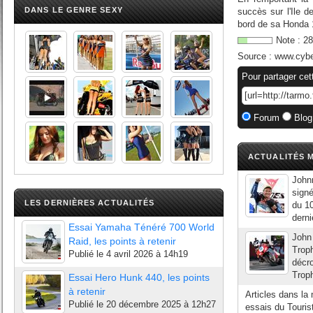
DANS LE GENRE SEXY
succès sur l'Ile 
bord de sa Honda 1
Note :
28
Source :
www.cyb
Pour partager cet
Forum
Blog
ACTUALITÉS M
John
signé
LES DERNIÈRES ACTUALITÉS
du 10
derni
Essai Yamaha Ténéré 700 World
John 
Raid, les points à retenir
Trop
Publié le
4 avril 2026 à 14h19
décro
Troph
Essai Hero Hunk 440, les points
à retenir
Articles dans la
Publié le
20 décembre 2025 à 12h27
essais du Touris