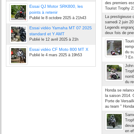
des premiers ess
Essai QJ Motor SRK800, les
Tourist Trophy 2
points à retenir
La prestigieuse
Publié le
8 octobre 2025 à 21h43
samedi 2 juin 20
Legends engrange
Essai vidéo Yamaha MT 07 2025
deux fois de pn
standard et Y AMT
Publié le
12 avril 2025 à 21h
Tour
rempo
Essai vidéo CF Moto 800 MT X
du su
Publié le
4 mars 2025 à 19h53
? En 
John 
Troph
nombr
du re
Honda se relanc
la saison 2014. 
Porte de Versail
au team " Honda
Samed
Troph
devan
en ef