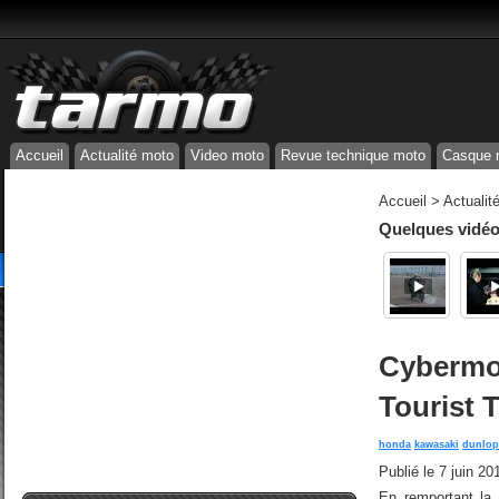
Accueil
Actualité moto
Video moto
Revue technique moto
Casque 
Accueil
>
Actualit
Quelques vidéos
Cybermot
Tourist 
honda
kawasaki
dunlop
Publié le
7 juin 20
En remportant la