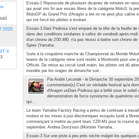
Essais-1 Repoussée de plusieurs dizaines de minutes en raison 
es
qui avait mis fin aux essais libres de la catégorie Moto3, la p
MotoGP du Grand Prix d'Aragón a été on ne peut plus calme en
1h43
qui ont forcé les pilotes à évoluer...
Essais-3 Dani Pedrosa s'est emparé de la tête de la feuille d
7 2025
dans des conditions similaires à celles de vendredi après-midi
d'un chrono de 2'00.490, n'a pas réussi à battre son chrono de 
Spies (Yamaha...
 MT X
Suite à la cinquième manche du Championnat du Monde Mot
53
teams de la catégorie reine sont restés à Montmeló pour une j
Officiel. De retour au circuit lundi matin, les pilotes ont dû at
inondée par les orages de dimanche soir...
Par André Lecondé - le Dimanche 30 septembre 20
commentaire(s) C'est un véritable festival qu'a donn
d'Aragon unDani Pedrosa qui a brillé sous le soleil
démonstration de force synonyme de quatrième vict
qui...
Le team Yamaha Factory Racing a prévu de continuer à travail
moteur et les mises à jour électroniques essayés lundi à Mont
commençant à mettre au point leurs YZR-M1 pour la course qu
septembre. Andrea Dovizioso (Monster Yamaha...
Essais-3 Sur une piste à peu près sèche malgré les quelques g