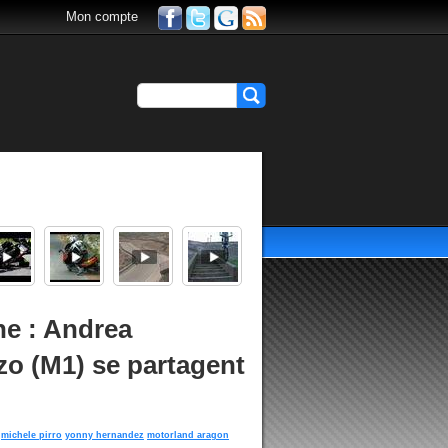
Mon compte
e : Andrea
zo (M1) se partagent
michele pirro
yonny hernandez
motorland aragon