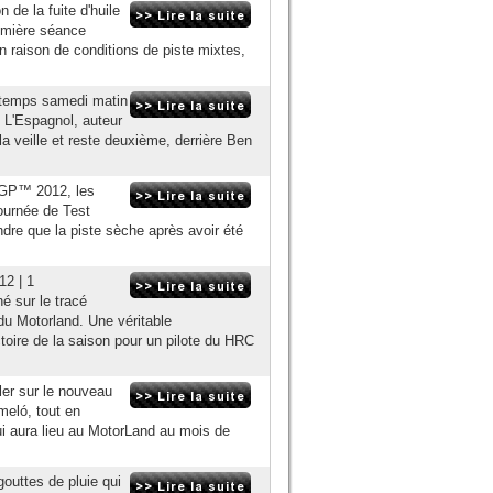
de la fuite d'huile
remière séance
 raison de conditions de piste mixtes,
e temps samedi matin
. L'Espagnol, auteur
la veille et reste deuxième, derrière Ben
oGP™ 2012, les
ournée de Test
tendre que la piste sèche après avoir été
12 | 1
é sur le tracé
 du Motorland. Une véritable
oire de la saison pour un pilote du HRC
ler sur le nouveau
meló, tout en
i aura lieu au MotorLand au mois de
outtes de pluie qui