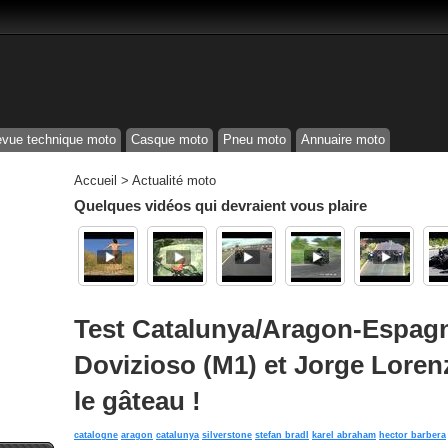
vue technique moto
Casque moto
Pneu moto
Annuaire moto
Accueil
>
Actualité moto
Quelques vidéos qui devraient vous plaire
Test Catalunya/Aragon-Espagn
Dovizioso (M1) et Jorge Loren
le gâteau !
catalogne
aragon
catalunya
silverstone
stefan bradl
karel abraham
hector barbera