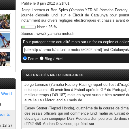
Publié le
8 juin 2012 à 21h01
Jorge Lorenzo et Ben Spies (Yamaha YZR-M1-Yamaha Factory Ra
journée d'essais lundi sur le Circuit de Catalunya pour pou
notamment sur divers réglages électroniques et châssis avant de
Note :
25
%
Source :
www2.yamaha-motor.fr
Pour partager cette actualité moto sur un forum copiez et collez
Forum
Blog / Html
ACTUALITÉS MOTO SIMILAIRES
Jorge Lorenzo (Yamaha Factory Racing) repart du Test d'Aragó
celui qui aurait dû avoir lieu à Estoril après le GP du Portugal,
 World
meilleur temps (1'49.187) mais en ayant surtout bien avancé d
aura lieu au MotorLand au mois de...
9
Casey Stoner (Repsol Honda), quatrième de la course de diman
des essais officiels qui ont commencé lundi matin au Circuit d
points
devançait son coéquipier Dani Pedrosa d'un peu plus de deux
d'1'42.458. Andrea Dovizioso, qui était sur...
à 12h27