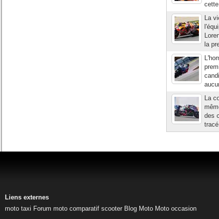
cette
La v
l'équ
Loren
la pr
L'hom
premi
candi
aucun
La co
même 
des c
tracé
Liens externes
moto taxi
Forum moto
comparatif scooter
Blog Moto
Moto occasion