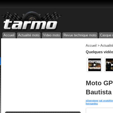
Accueil
Actualité moto
Video moto
Revue technique moto
Casque 
Accueil
>
Actualit
Quelques vidéos
Moto GP 
Bautista
silverstone
cal crutchl
hernandez