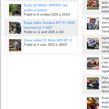
avec 
Essai QJ Motor SRK800, les
prem
points à retenir
entre
Publié le
8 octobre 2025 à 21h43
Jorge
Essai vidéo Yamaha MT 07 2025
une s
pren
standard et Y AMT
Tavul
Publié le
12 avril 2025 à 21h
Après
Essai vidéo CF Moto 800 MT X
son 
Publié le
4 mars 2025 à 19h53
Jorge
sèche
Casey
c'est
Mais 
signé
Pour 
offic
parco
desso
Avec 
avait
mais 