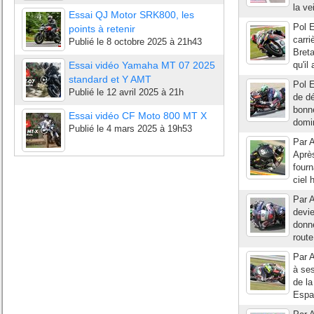
la ve
Essai QJ Motor SRK800, les
Pol E
points à retenir
carri
Publié le
8 octobre 2025 à 21h43
Breta
Essai vidéo Yamaha MT 07 2025
qu'il
standard et Y AMT
Pol E
Publié le
12 avril 2025 à 21h
de d
bonne
Essai vidéo CF Moto 800 MT X
domin
Publié le
4 mars 2025 à 19h53
Par A
Après
fourn
ciel 
Par A
devie
donne
route
Par A
à ses
de la
Espar