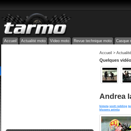
Accueil
Actualité moto
Video moto
Revue technique moto
Casque 
Accueil
>
Actualit
Quelques vidéos
Andrea Ia
bimota
scott redding
t
blusens avintia