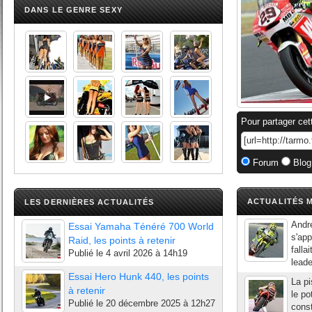
DANS LE GENRE SEXY
Pour partager cet
Forum
Blog
ACTUALITÉS M
LES DERNIÈRES ACTUALITÉS
André
Essai Yamaha Ténéré 700 World
s'app
Raid, les points à retenir
falla
Publié le
4 avril 2026 à 14h19
lead
Essai Hero Hunk 440, les points
La pi
à retenir
le po
Publié le
20 décembre 2025 à 12h27
const