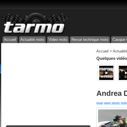
Accueil
Actualité moto
Video moto
Revue technique moto
Casque 
Accueil
>
Actualit
Quelques vidéos
Andrea D
essai
casey stoner
nick