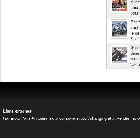
d'une
séanc
pour 
Par A
vous 
le de
Spies
Seul
déser
premi
l'act
Liens externes
taxi moto Paris
Annuaire moto
comparer moto
Wikango gratuit
Vendre moto