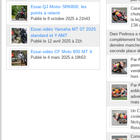
Essai QJ Motor SRK800, les
Casey
points à retenir
chute
Publié le
8 octobre 2025 à 21h43
la le
1'34 
Essai vidéo Yamaha MT 07 2025
Dani Pedrosa a r
standard et Y AMT
complètement fol
Publié le
12 avril 2025 à 21h
dernière manche 
seconde place de
Essai vidéo CF Moto 800 MT X
Publié le
4 mars 2025 à 19h53
Par A
premi
vendr
hors 
Par A
enMo
adver
mais 
Un C
civiè
Nicky
Rossi
Comm