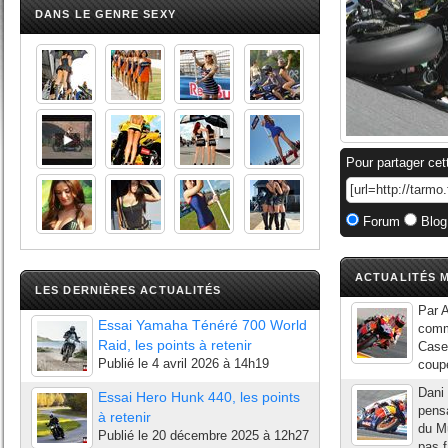
DANS LE GENRE SEXY
Pour partager cet
Forum
Blog
ACTUALITÉS M
LES DERNIÈRES ACTUALITÉS
Par 
Essai Yamaha Ténéré 700 World
comme
Raid, les points à retenir
Casey
Publié le
4 avril 2026 à 14h19
coupe
Dani 
Essai Hero Hunk 440, les points
pens
à retenir
du Mu
Publié le
20 décembre 2025 à 12h27
pas f