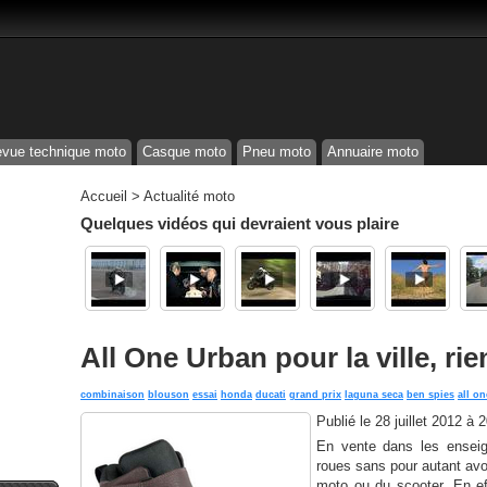
vue technique moto
Casque moto
Pneu moto
Annuaire moto
Accueil
>
Actualité moto
Quelques vidéos qui devraient vous plaire
All One Urban pour la ville, rie
combinaison
blouson
essai
honda
ducati
grand prix
laguna seca
ben spies
all on
Publié le
28 juillet 2012 à 
En vente dans les enseig
roues sans pour autant avoi
moto ou du scooter. En ef