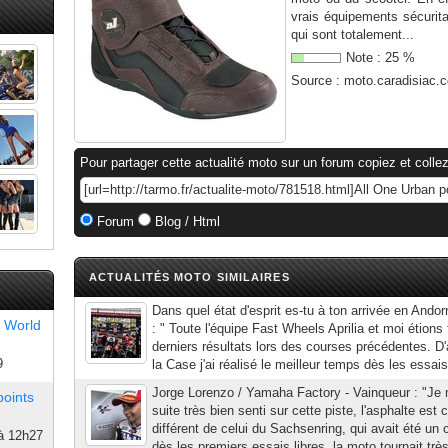
vrais équipements sécurita
qui sont totalement...
Note :
25
%
Source :
moto.caradisiac.
Pour partager cette actualité moto sur un forum copiez et collez
Forum
Blog / Html
ACTUALITÉS MOTO SIMILAIRES
Dans quel état d'esprit es-tu à ton arrivée en Ando
 World
: " Toute l'équipe Fast Wheels Aprilia et moi étions
derniers résultats lors des courses précédentes. D'
9
la Case j'ai réalisé le meilleur temps dès les essais
Jorge Lorenzo / Yamaha Factory - Vainqueur : "Je 
points
suite très bien senti sur cette piste, l'asphalte es
différent de celui du Sachsenring, qui avait été un 
à 12h27
dès les premiers essais libres, la moto tournait très 