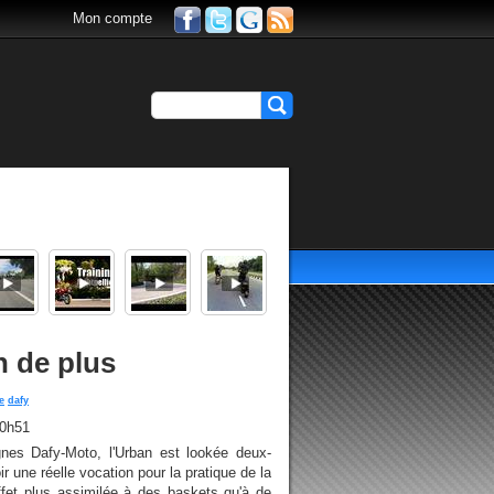
Mon compte
n de plus
e
dafy
20h51
nes Dafy-Moto, l'Urban est lookée deux-
r une réelle vocation pour la pratique de la
fet plus assimilée à des baskets qu'à de