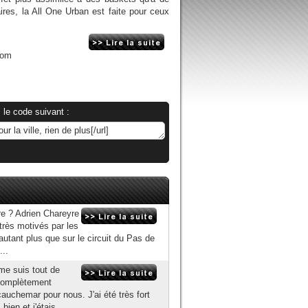
ires, la All One Urban est faite pour ceux
com
 le code suivant :
rre ? Adrien Chareyre
 très motivés par les
autant plus que sur le circuit du Pas de
...
me suis tout de
t complètement
cauchemar pour nous. J'ai été très fort
bien et j'étais...