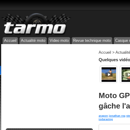
Accueil
Actualité moto
Video moto
Revue technique moto
Casque 
Accueil
>
Actualit
Quelques vidéos
Moto GP 
gâche l'
aragon
jonathan rea
st
iodaracing