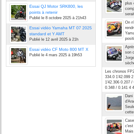
plus 
Essai QJ Motor SRK800, les
comp
points à retenir
serai
Publié le
8 octobre 2025 à 21h43
On n'
Essai vidéo Yamaha MT 07 2025
rendr
Yama
standard et Y AMT
posit
Publié le
12 avril 2025 à 21h
Après
Essai vidéo CF Moto 800 MT X
son 
Publié le
4 mars 2025 à 19h53
Jorge
sèche
Les chronos FP
334.0 1'42.099 
1'42.306 0.207
0.348 / 0.141 4
Dani 
d'Ara
Seule
cette
Casey
c'est
Mais 