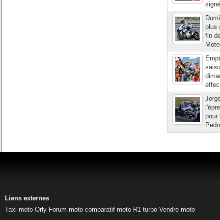
signé
Domi
plus 
fin d
Moteg
Empr
saiso
diman
effec
Jorg
l'épr
pour 
Pedro
Liens externes
Taxi moto Orly
Forum moto
comparatif moto
R1 turbo
Vendre moto