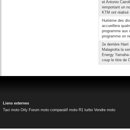
et Antonio Cair
remportant un no
KTM ont réalisé 
Huitième des di
accueillera quat
programme aux c
programme on ne
2e derrière Harri
Malagrotta la s
Energy Yamaha-Y
coup le titre de 
Liens externes
Taxi moto Orly
Forum moto
comparatif moto
R1 turbo
Vendre moto