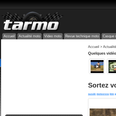
Accueil
Actualité moto
Video moto
Revue technique moto
Casque 
Accueil
>
Actualit
Quelques vidéos
Sortez v
suzuki
motocross
ktm
q