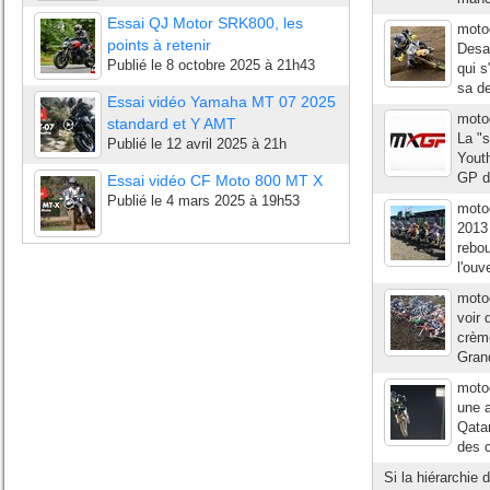
Essai QJ Motor SRK800, les
moto
points à retenir
Desal
Publié le
8 octobre 2025 à 21h43
qui 
sa de
Essai vidéo Yamaha MT 07 2025
moto
standard et Y AMT
La "
Publié le
12 avril 2025 à 21h
Youth
GP d
Essai vidéo CF Moto 800 MT X
Publié le
4 mars 2025 à 19h53
moto
2013 
rebo
l'ou
moto
voir 
crèm
Grand
moto
une a
Qatar
des 
Si la hiérarchie