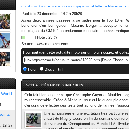
suzuki
mans
dakar
endurance
albacete
magny cours
michelin
gmt94
matthieu lagr
Publié le
20 décembre 2012 à 20h26
Après deux années passées à se battre pour le Top 10 en WS
bénéficier d'un bon guidon, Maxime Berger a accepté l'offre
remplaçant du GMT94 en endurance mondiale. Le charismatique
Note :
23
%
Source :
www.moto-net.com
Pour partager cette actualité moto sur un forum copiez et collez
Forum
Blog / Html
ACTUALITÉS MOTO SIMILAIRES
 World
Cela fait bien longtemps que Christophe Guyot et Matthieu Lagr
rouler ensemble. Grâce à Michelin, pour qui le quadruple cha
9
d'endurance effectue des tests tout au long de l'année, l'associ
Une atmosphère et une excitation très particulières f
points
circuit de Magny-Cours en fin de semaine dernière 
d'ouverture du Championnat du Monde FIM d'Enduran
à 12h27
le circuit nivernais. Les principaux protagonistes po