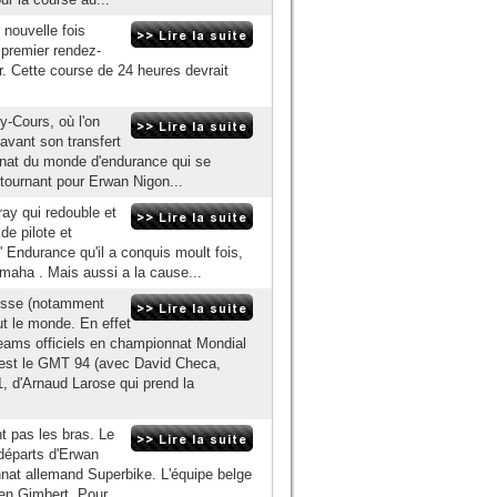
nouvelle fois
premier rendez-
r. Cette course de 24 heures devrait
y-Cours, où l'on
 avant son transfert
nnat du monde d'endurance qui se
tournant pour Erwan Nigon...
ay qui redouble et
de pilote et
' Endurance qu'il a conquis moult fois,
maha . Mais aussi a la cause...
aisse (notamment
t le monde. En effet
teams officiels en championnat Mondial
s est le GMT 94 (avec David Checa,
, d'Arnaud Larose qui prend la
nt pas les bras. Le
départs d'Erwan
nat allemand Superbike. L'équipe belge
en Gimbert. Pour...