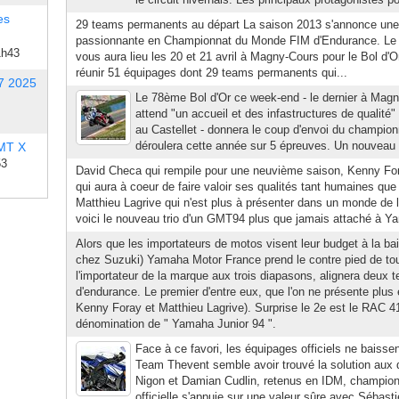
es
29 teams permanents au départ La saison 2013 s'annonce une 
passionnante en Championnat du Monde FIM d'Endurance. Le 
1h43
vous aura lieu les 20 et 21 avril à Magny-Cours pour le Bol d'O
réunir 51 équipages dont 29 teams permanents qui...
7 2025
Le 78ème Bol d'Or ce week-end - le dernier à Magn
attend "un accueil et des infastructures de qualité"
au Castellet - donnera le coup d'envoi du champio
déroulera cette année sur 5 épreuves. Un nouveau 
 MT X
53
David Checa qui rempile pour une neuvième saison, Kenny For
qui aura à coeur de faire valoir ses qualités tant humaines que 
Matthieu Lagrive qui n'est plus à présenter dans un monde de l
voici le nouveau trio d'un GMT94 plus que jamais attaché à Ya
Alors que les importateurs de motos visent leur budget à la b
chez Suzuki) Yamaha Motor France prend le contre pied de tou
l'importateur de la marque aux trois diapasons, alignera deux 
d'endurance. Le premier d'entre eux, que l'on ne présente plu
Kenny Foray et Matthieu Lagrive). Surprise le 2e est le RAC 41
dénomination de " Yamaha Junior 94 ".
Face à ce favori, les équipages officiels ne baisse
Team Thevent semble avoir trouvé la solution aux 
Nigon et Damian Cudlin, retenus en IDM, champion
officielle s'appuie sur une valeur sûre avec Sébasti