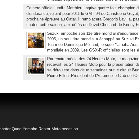
Ce sera officiel lundi : Matthieu Lagrive quatre fois champion
d'endurance, rejoint pour 2011 le GMT 94 de Christophe Guyot,
prochaine épreuve au Qatar. Il remplacera Gregorio Lavilla, p
chutes cette saison, aux côtés de David Checa et de Kenny Fo
Suzuki empoche son 11e titre mondial d'endurance 
2005, un seul titre mondial a échappé au Suzuki 
Team de Dominique Méliand, lorsque Yamaha Austr
mondiale en 2009. Les GSX-R officielles sont les ép
Partenaire média des 24 Heures Moto, le magazine
recevait les 24 Heures Moto pour la présentation de
se déroulera dans deux semaines sur le circuit Bu
Pierre Fillon, Président de l'Automobile Club de l'O
cooter
Quad Yamaha Raptor
Moto occasion