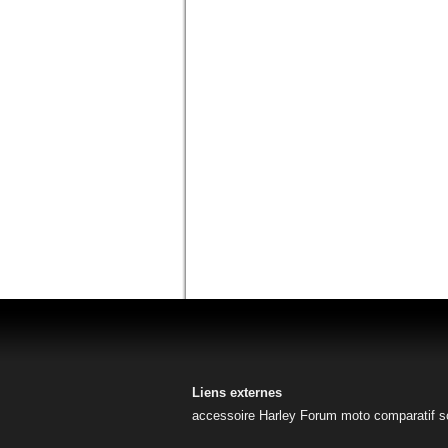
Liens externes
accessoire Harley
Forum moto
comparatif s