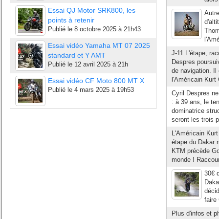
Essai QJ Motor SRK800, les
Autr
points à retenir
d'alt
Publié le
8 octobre 2025 à 21h43
Thoma
l'Amé
Essai vidéo Yamaha MT 07 2025
J-11 L'étape, ra
standard et Y AMT
Despres poursuiv
Publié le
12 avril 2025 à 21h
de navigation. I
l'Américain Kurt C
Essai vidéo CF Moto 800 MT X
Publié le
4 mars 2025 à 19h53
Cyril Despres n
: à 39 ans, le ten
dominatrice stru
seront les trois 
L'Américain Kurt 
étape du Dakar 
KTM précède Gonç
monde ! Raccour
30€ d
Dakar
décid
faire
Plus d'infos et 