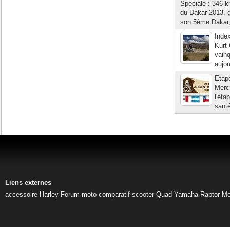
Speciale : 346 
du Dakar 2013, g
son 5ème Dakar, e
Index
Kurt 
vainq
aujou
Etape
Merc
l'éta
santé
Liens externes
accessoire Harley
Forum moto
comparatif scooter
Quad Yamaha Raptor
Mo