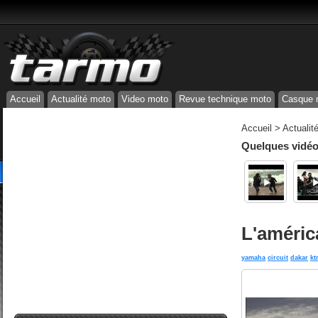
Accueil
Actualité moto
Video moto
Revue technique moto
Casque 
Accueil
>
Actualit
Quelques vidéos
L'américa
yamaha
circuit
dakar
kt