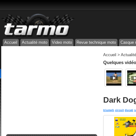
Accueil
Actualité moto
Video moto
Revue technique moto
Casque 
Accueil
>
Actualit
Quelques vidéos
Dark Do
triumph
circuit
ducati
s