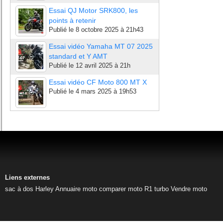
Essai QJ Motor SRK800, les
points à retenir
Publié le
8 octobre 2025 à 21h43
Essai vidéo Yamaha MT 07 2025
standard et Y AMT
Publié le
12 avril 2025 à 21h
Essai vidéo CF Moto 800 MT X
Publié le
4 mars 2025 à 19h53
Liens externes
sac à dos Harley
Annuaire moto
comparer moto
R1 turbo
Vendre moto