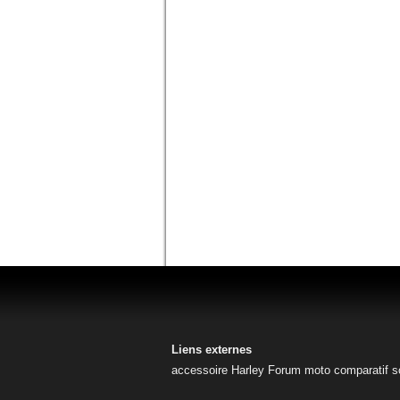
Liens externes
accessoire Harley
Forum moto
comparatif s