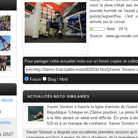
sous la pluie n'était pas 
journée humide ne l'aurait 
puisqu'aujourd'hui, c'est
arrivée sur le circuit...
Note :
24
%
Source :
www.gp-inside.c
Pour partager cette actualité moto sur un forum copiez et collez
Forum
Blog / Html
ACTUALITÉS MOTO SIMILAIRES
 World
Xavier Siméon a franchi la ligne d'arrivée du Grand 
9
République Tchèque en 23ème position. Le pilote R
à la fête durant un week-end difficile. En proie à d
points
610 et à un manque de confiance, Xavier Siméon n
Xavier Simeon a disputé une excellente première session qu'il 
à 12h27
cinquième position à moins de deux dixièmes de la troisième pl