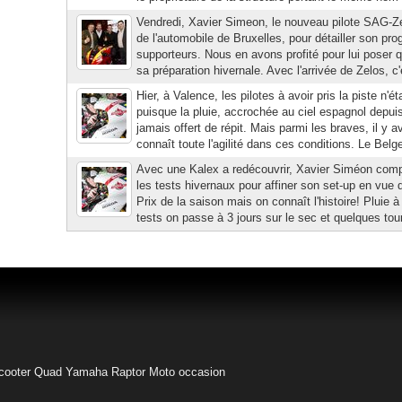
Vendredi, Xavier Simeon, le nouveau pilote SAG-Ze
de l'automobile de Bruxelles, pour détailler son p
supporteurs. Nous en avons profité pour lui poser 
sa préparation hivernale. Avec l'arrivée de Zelos, c'
Hier, à Valence, les pilotes à avoir pris la piste n'
puisque la pluie, accrochée au ciel espagnol depuis
jamais offert de répit. Mais parmi les braves, il y 
connaît toute l'agilité dans ces conditions. Le Belge
Avec une Kalex a redécouvrir, Xavier Siméon compt
les tests hivernaux pour affiner son set-up en vue
Prix de la saison mais on connaît l'histoire! Pluie à
tests on passe à 3 jours sur le sec et quelques tour
cooter
Quad Yamaha Raptor
Moto occasion