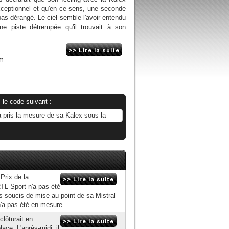
exceptionnel et qu'en ce sens, une seconde
pas dérangé. Le ciel semble l'avoir entendu
 une piste détrempée qu'il trouvait à son
om
 le code suivant :
Prix de la
TL Sport n'a pas été
es soucis de mise au point de sa Mistral
'a pas été en mesure...
clôturait en
ace. L'après-midi, il