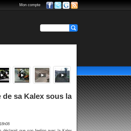
Mon compte
 de sa Kalex sous la
 18h08
 déclarait que son feeling avec la Kalex