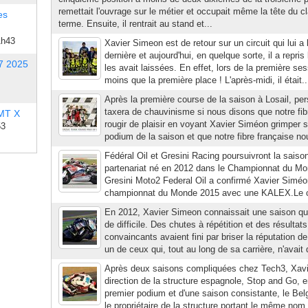
remettait l'ouvrage sur le métier et occupait même la tête du 
es
terme. Ensuite, il rentrait au stand et...
1h43
Xavier Simeon est de retour sur un circuit qui lui a 
dernière et aujourd'hui, en quelque sorte, il a repris
7 2025
les avait laissées. En effet, lors de la première sess
moins que la première place ! L'après-midi, il était..
Après la première course de la saison à Losail, p
taxera de chauvinisme si nous disons que notre fibr
 MT X
rougir de plaisir en voyant Xavier Siméon grimper
53
podium de la saison et que notre fibre française no
Fédéral Oil et Gresini Racing poursuivront la saiso
partenariat né en 2012 dans le Championnat du M
Gresini Moto2 Federal Oil a confirmé Xavier Siméon
championnat du Monde 2015 avec une KALEX.Le choi
En 2012, Xavier Simeon connaissait une saison qu'il
de difficile. Des chutes à répétition et des résultat
convaincants avaient fini par briser la réputation de 
un de ceux qui, tout au long de sa carrière, n'avait 
Après deux saisons compliquées chez Tech3, Xavie
direction de la structure espagnole, Stop and Go, e
premier podium et d'une saison consistante, le Belg
le propriétaire de la structure portant le même nom 