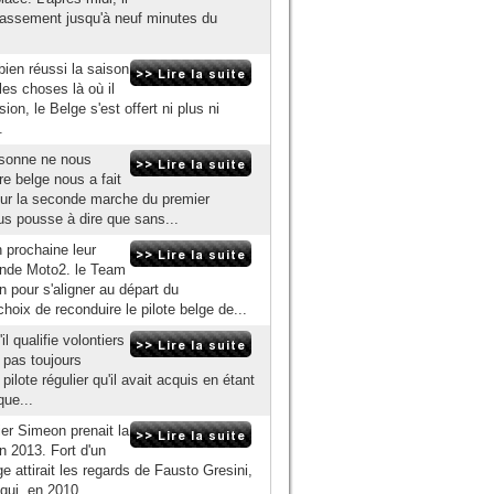
classement jusqu'à neuf minutes du
bien réussi la saison
 les choses là où il
ion, le Belge s'est offert ni plus ni
.
ersonne ne nous
e belge nous a fait
 sur la seconde marche du premier
us pousse à dire que sans...
n prochaine leur
onde Moto2. le Team
 pour s'aligner au départ du
x de reconduire le pilote belge de...
 qualifie volontiers
s pas toujours
pilote régulier qu'il avait acquis en étant
que...
r Simeon prenait la
n 2013. Fort d'un
e attirait les regards de Fausto Gresini,
qui, en 2010,...