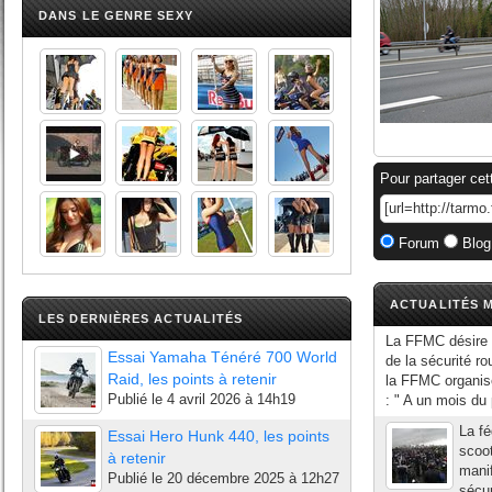
DANS LE GENRE SEXY
Pour partager cet
Forum
Blog
ACTUALITÉS M
LES DERNIÈRES ACTUALITÉS
La FFMC désire p
Essai Yamaha Ténéré 700 World
de la sécurité r
Raid, les points à retenir
la FFMC organis
Publié le
4 avril 2026 à 14h19
: " A un mois du 
La fé
Essai Hero Hunk 440, les points
scoot
à retenir
manif
Publié le
20 décembre 2025 à 12h27
sécur