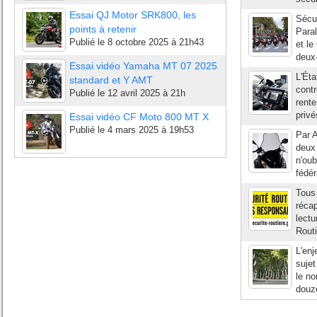
Essai QJ Motor SRK800, les
Sécur
points à retenir
Para
Publié le
8 octobre 2025 à 21h43
et le
deux-
Essai vidéo Yamaha MT 07 2025
L'Éta
standard et Y AMT
contr
Publié le
12 avril 2025 à 21h
rente
privé
Essai vidéo CF Moto 800 MT X
Publié le
4 mars 2025 à 19h53
Par A
deux 
n'oub
fédér
Tous 
récap
lectu
Routi
L'enj
sujet
le no
douze