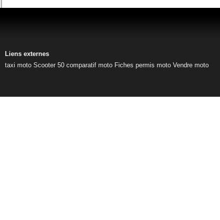
Liens externes
taxi moto
Scooter 50
comparatif moto
Fiches permis moto
Vendre moto