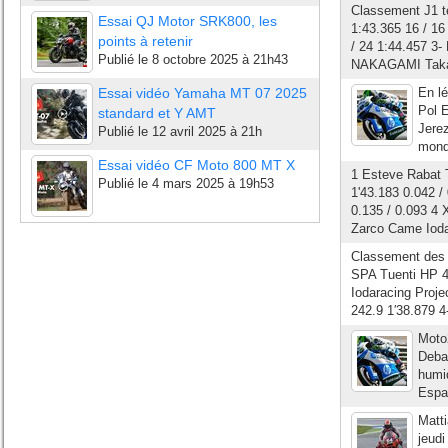
Classement J1 te
Essai QJ Motor SRK800, les
1:43.365 16 / 1
points à retenir
/ 24 1:44.457 3
Publié le
8 octobre 2025 à 21h43
NAKAGAMI Takaak
Essai vidéo Yamaha MT 07 2025
En lé
Pol E
standard et Y AMT
Jere
Publié le
12 avril 2025 à 21h
monde
Essai vidéo CF Moto 800 MT X
1 Esteve Rabat 
Publié le
4 mars 2025 à 19h53
1'43.183 0.042 
0.135 / 0.093 4
Zarco Came Iodar
Classement des 
SPA Tuenti HP 
Iodaracing Proj
242.9 1′38.879 
Moto
Deba
humid
Espar
Matti
jeudi