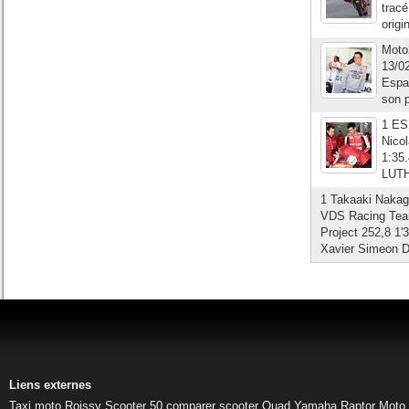
tracé
origi
Moto2
13/02
Espa
son p
1 ES
Nico
1:35.
LUTH
1 Takaaki Nakag
VDS Racing Team
Project 252,8 1'
Xavier Simeon D
Liens externes
Taxi moto Roissy
Scooter 50
comparer scooter
Quad Yamaha Raptor
Moto 