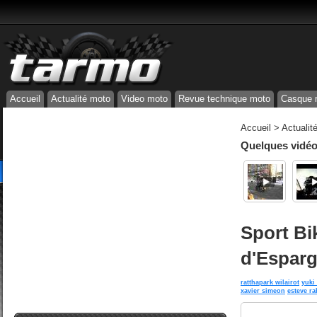
Accueil
Actualité moto
Video moto
Revue technique moto
Casque 
Accueil
>
Actualit
Quelques vidéos
Sport Bi
d'Espar
ratthapark wilairot
yuki
xavier simeon
esteve ra