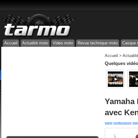
Accueil
Actualité moto
Video moto
Revue technique moto
Casque 
Accueil
>
Actualit
Quelques vidéos
Yamaha D
avec Ken
gants
combinaison
man