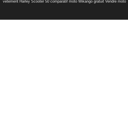
vetement Harley
Scooter 50
comparatif moto
Wikango gratuit
Vendre moto