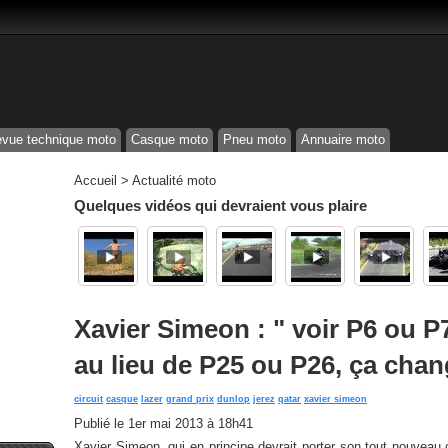
vue technique moto
Casque moto
Pneu moto
Annuaire moto
Accueil
>
Actualité moto
Quelques vidéos qui devraient vous plaire
Xavier Simeon : " voir P6 ou 
au lieu de P25 ou P26, ça chang
circuit
casque
lazer
grand prix
dunlop
jerez
qatar
xavier simeon
Publié le
1er mai 2013 à 18h41
Xavier Simeon, qui en principe devrait porter son tout nouveau