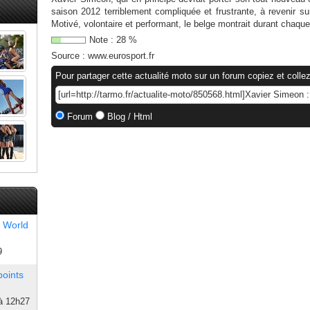
saison 2012 terriblement compliquée et frustrante, à revenir sur
Motivé, volontaire et performant, le belge montrait durant chaqu
Note :
28
%
Source :
www.eurosport.fr
Pour partager cette actualité moto sur un forum copiez et collez
Forum
Blog / Html
 World
9
points
à 12h27