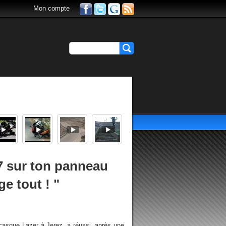
Mon compte
P7 sur ton panneau
e tout ! "
 casque Lazer à Jerez, a réussi, après une