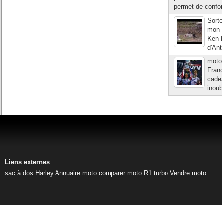
permet de confo
Sorte
mon 
Ken R
d'Ant
moto
Fran
cadea
inou
Liens externes
sac à dos Harley
Annuaire moto
comparer moto
R1 turbo
Vendre moto