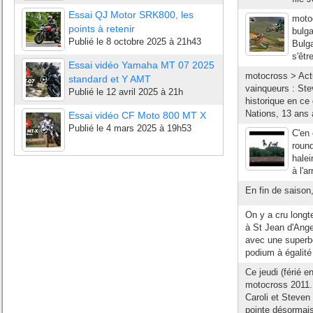
Essai QJ Motor SRK800, les
moto
points à retenir
bulga
Publié le
8 octobre 2025 à 21h43
Bulga
s'êtr
Essai vidéo Yamaha MT 07 2025
motocross > Act
standard et Y AMT
vainqueurs : Ste
Publié le
12 avril 2025 à 21h
historique en ce
Nations, 13 ans 
Essai vidéo CF Moto 800 MT X
Publié le
4 mars 2025 à 19h53
C'en 
round
hale
à l'a
En fin de saison,
On y a cru longt
à St Jean d'Ange
avec une superb
podium à égalité
Ce jeudi (férié e
motocross 2011.
Caroli et Steven
pointe désormais 