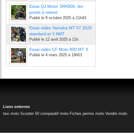
Essai QJ Motor SRK800, les
points à retenir
Publié le
8 octobre 2025 à 21h43
Essai vidéo Yamaha MT 07 2025
standard et Y AMT
Publié le
12 avril 2025 à 21h
Essai vidéo CF Moto 800 MT X
Publié le
4 mars 2025 à 19h53
Liens externes
taxi moto
Scooter 50
comparatif moto
Fiches permis moto
Vendre moto