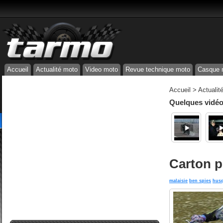
Accueil
Actualité moto
Video moto
Revue technique moto
Casque 
Accueil
>
Actualit
Quelques vidéos
Carton p
malaisie
ben spies
hus