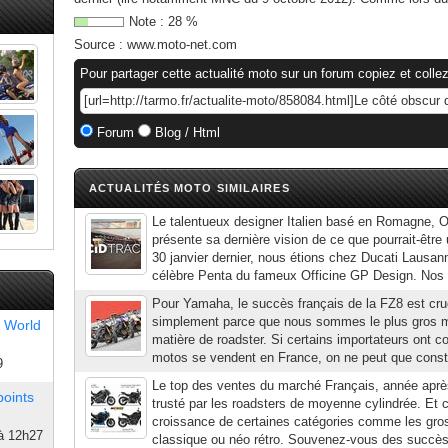
Note :
28
%
Source :
www.moto-net.com
Pour partager cette actualité moto sur un forum copiez et collez
Forum
Blog / Html
ACTUALITÉS MOTO SIMILAIRES
Le talentueux designer Italien basé en Romagne, 
présente sa dernière vision de ce que pourrait-être
30 janvier dernier, nous étions chez Ducati Lausanne
célèbre Penta du fameux Officine GP Design. Nos c
Pour Yamaha, le succès français de la FZ8 est cruc
simplement parce que nous sommes le plus gros 
 World
matière de roadster. Si certains importateurs ont 
motos se vendent en France, on ne peut que consta
9
Le top des ventes du marché Français, année aprè
points
trusté par les roadsters de moyenne cylindrée. Et 
croissance de certaines catégories comme les gros
à 12h27
classique ou néo rétro. Souvenez-vous des succès 