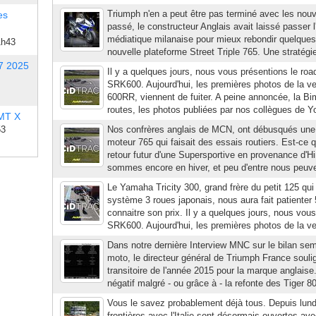
Triumph n'en a peut être pas terminé avec les nou
es
passé, le constructeur Anglais avait laissé passer 
médiatique milanaise pour mieux rebondir quelques
1h43
nouvelle plateforme Street Triple 765. Une stratégie i
7 2025
Il y a quelques jours, nous vous présentions le road
SRK600. Aujourd'hui, les premières photos de la ver
600RR, viennent de fuiter. A peine annoncée, la B
routes, les photos publiées par nos collègues de 
 MT X
53
Nos confrères anglais de MCN, ont débusqués une D
moteur 765 qui faisait des essais routiers. Est-ce 
retour futur d'une Supersportive en provenance d'H
sommes encore en hiver, et peu d'entre nous peuven
Le Yamaha Tricity 300, grand frère du petit 125 qui
système 3 roues japonais, nous aura fait patienter
connaitre son prix. Il y a quelques jours, nous vous
SRK600. Aujourd'hui, les premières photos de la ver
Dans notre dernière Interview MNC sur le bilan se
moto, le directeur général de Triumph France soulig
transitoire de l'année 2015 pour la marque anglais
négatif malgré - ou grâce à - la refonte des Tiger 
Vous le savez probablement déjà tous. Depuis lundi
frontières avec l'Italie sont désormais ouvertes av