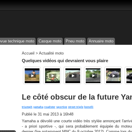
vue technique moto
Casque moto
Pneu moto
Annuaire moto
Accueil
>
Actualité moto
Quelques vidéos qui devraient vous plaire
Le côté obscur de la future Y
triumph
yamaha
roadster
sportive
street triple
benelli
Publié le
31 mai 2013 à 16h48
Yamaha a dévoilé une courte vidéo très stylée annonçant l'arri
- a priori sportive -, qui sera probablement équipée du moteur
dernier (lire notamment MNC du 9 octobre 2012). Comme lors du 