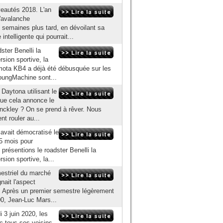
veautés 2018. L'an
l'avalanche
 semaines plus tard, en dévoilant sa
ntelligente qui pourrait...
ster Benelli la
sion sportive, la
imota KB4 a déjà été débusquée sur les
YoungMachine sont...
aytona utilisant le
que cela annonce le
inckley ? On se prend à rêver. Nous
t rouler au...
 avait démocratisé le
 5 mois pour
 présentions le roadster Benelli la
sion sportive, la...
mestriel du marché
nait l'aspect
e. Après un premier semestre légèrement
800, Jean-Luc Mars...
 3 juin 2020, les
ec tous ses voisins,