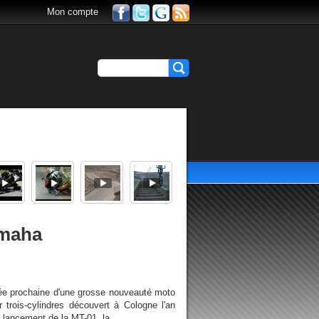
Mon compte
amaha
vée prochaine d'une grosse nouveauté moto
 trois-cylindres découvert à Cologne l'an
lancement de la MT-01, la...