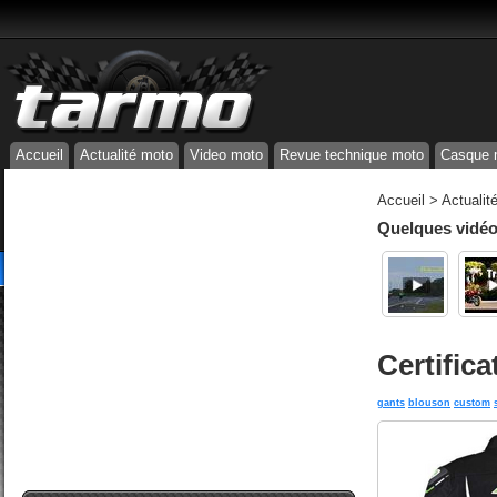
Accueil
Actualité moto
Video moto
Revue technique moto
Casque 
Accueil
>
Actualit
Quelques vidéos
Certific
gants
blouson
custom