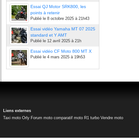
Essai QJ Motor SRK800, les
points à retenir
Publié le
8 octobre 2025 à 21h43
Essai vidéo Yamaha MT 07 2025
standard et Y AMT
Publié le
12 avril 2025 à 21h
Essai vidéo CF Moto 800 MT X
Publié le
4 mars 2025 à 19h53
Liens externes
Taxi moto Orly
Forum moto
comparatif moto
R1 turbo
Vendre moto